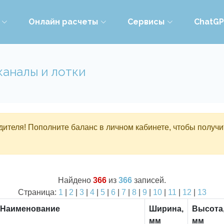
Онлайн расчеты
Сервисы
ChatG
каналы и лотки
ителя! Пополните баланс в личном кабинете, чтобы получи
Найдено
366
из
366
записей.
Страница:
1
|
2
|
3
|
4
|
5
|
6
|
7
|
8
|
9
|
10
|
11
|
12
|
13
Наименование
Ширина,
Высота
мм
мм