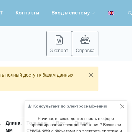
PT
Контакты
Вход в систему
Экспорт
Справка
ть полный доступ к базам данных
Консультант по электроснабжению
Начинаете свою деятельность в сфере
,
Длина,
Толщина
Вес,
Опции
проектирования электроснабжения? Возникли
мм
стали, мм
кг
сложности с расчетами по электроэнергетике и