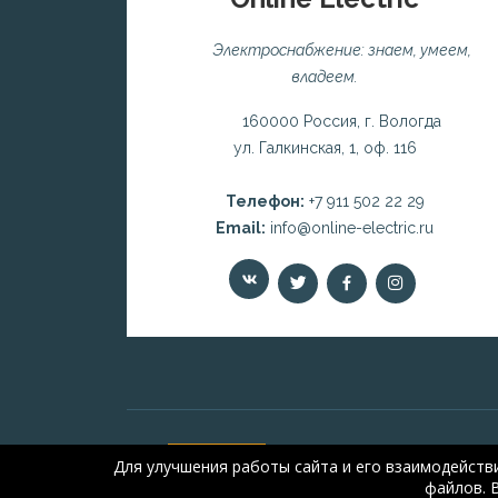
Электроснабжение: знаем, умеем,
владеем.
160000 Россия, г. Вологда
ул. Галкинская, 1, оф. 116
Телефон:
+7 911 502 22 29
Email:
info@online-electric.ru
Для улучшения работы сайта и его взаимодейств
файлов. 