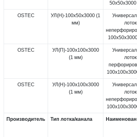
50x50x3000 
OSTEC
УЛ(Н)-100x50x3000 (1
Универса
мм)
лоток
неперфорир
100x50x3000
OSTEC
УЛ(П)-100x100x3000
Универса
(1 мм)
лоток
перфориро
100x100x3000
OSTEC
УЛ(Н)-100x100x3000
Универса
(1 мм)
лоток
неперфорир
100x100x3000
Производитель
Тип лотка/канала
Наименован