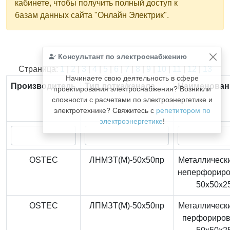
кабинете, чтобы получить полный доступ к
базам данных сайта "Онлайн Электрик".
Консультант по электроснабжению
Найдено
366
из
366
записей.
Страница:
1
|
2
|
3
|
4
|
5
|
6
|
7
|
8
|
9
|
10
|
11
|
12
|
13
Начинаете свою деятельность в сфере
Производитель
Тип лотка/канала
Наименован
проектирования электроснабжения? Возникли
сложности с расчетами по электроэнергетике и
электротехнике? Свяжитесь с
репетитором по
электроэнергетике
!
OSTEC
ЛНМЗТ(М)-50x50пр
Металлически
неперфорир
50x50x2
OSTEC
ЛПМЗТ(М)-50x50пр
Металлически
перфориро