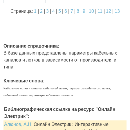
Страница:
1
|
2
|
3
|
4
|
5
|
6
|
7
|
8
|
9
|
10
|
11
|
12
|
13
Описание справочника:
В базе данных представлены параметры кабельных
каналов и лотков в зависимости от производителя и
типа.
Ключевые слова:
Кабельные лотки и каналы, кабельный лоток, параметры кабельного лотка,
кабельный канал, параметры кабельных каналов
Библиографическая ссылка на ресурс "Онлайн
Электрик":
Алюнов, А.Н.
Онлайн Электрик : Интерактивные