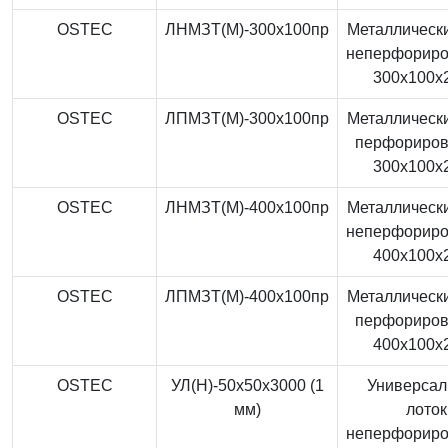
OSTEC
ЛНМЗТ(М)-300x100пр
Металлически
неперфорир
300x100x
OSTEC
ЛПМЗТ(М)-300x100пр
Металлически
перфориро
300x100x
OSTEC
ЛНМЗТ(М)-400x100пр
Металлически
неперфорир
400x100x
OSTEC
ЛПМЗТ(М)-400x100пр
Металлически
перфориро
400x100x
OSTEC
УЛ(Н)-50x50x3000 (1
Универса
мм)
лоток
неперфорир