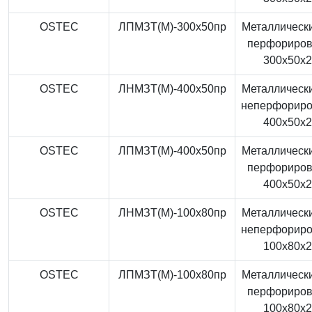
OSTEC
ЛПМЗТ(М)-300x50пр
Металлически
перфориро
300x50x
OSTEC
ЛНМЗТ(М)-400x50пр
Металлически
неперфорир
400x50x
OSTEC
ЛПМЗТ(М)-400x50пр
Металлически
перфориро
400x50x
OSTEC
ЛНМЗТ(М)-100x80пр
Металлически
неперфорир
100x80x
OSTEC
ЛПМЗТ(М)-100x80пр
Металлически
перфориро
100x80x