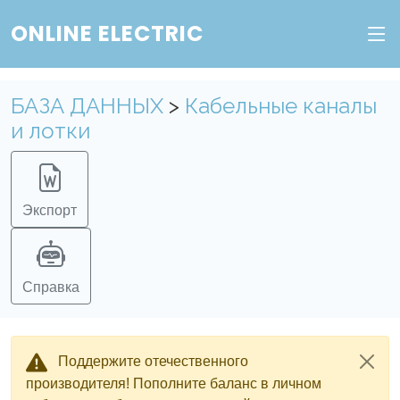
ONLINE ELECTRIC
Пополните баланс в личном кабинете, чтобы
получить доступ ко всем сервисам "Онлайн
Электрик" без ограничений.
БАЗА ДАННЫХ
>
Кабельные каналы
и лотки
Ок
Войти в систему
Регистрация
Экспорт
Справка
Поддержите отечественного
производителя! Пополните баланс в личном