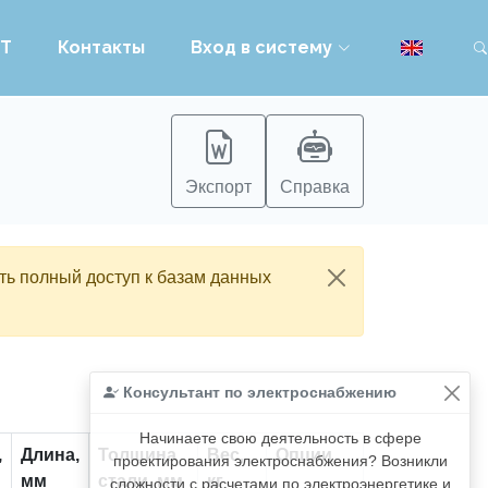
PT
Контакты
Вход в систему
Экспорт
Справка
ть полный доступ к базам данных
Консультант по электроснабжению
Начинаете свою деятельность в сфере
,
Длина,
Толщина
Вес,
Опции
проектирования электроснабжения? Возникли
мм
стали, мм
кг
сложности с расчетами по электроэнергетике и