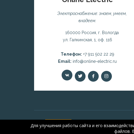
Электроснабжение: знаем, умеем,
владеем.
160000 Россия, г. Вологда
ул. Галкинская, 1, оф. 116
Телефон:
+7 911 502 22 29
Email:
info@online-electric.ru
Для улучшения работы сайта и его взаимодейств
файлов. 