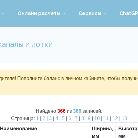
Онлайн расчеты
Сервисы
ChatG
каналы и лотки
ителя! Пополните баланс в личном кабинете, чтобы получи
Найдено
366
из
366
записей.
Страница:
1
|
2
|
3
|
4
|
5
|
6
|
7
|
8
|
9
|
10
|
11
|
12
|
13
Наименование
Ширина,
Высота
мм
мм