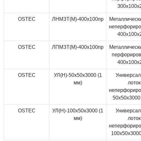
300x100x
OSTEC
ЛНМЗТ(М)-400x100пр
Металлически
неперфорир
400x100x
OSTEC
ЛПМЗТ(М)-400x100пр
Металлически
перфориро
400x100x
OSTEC
УЛ(Н)-50x50x3000 (1
Универса
мм)
лоток
неперфорир
50x50x3000 
OSTEC
УЛ(Н)-100x50x3000 (1
Универса
мм)
лоток
неперфорир
100x50x3000