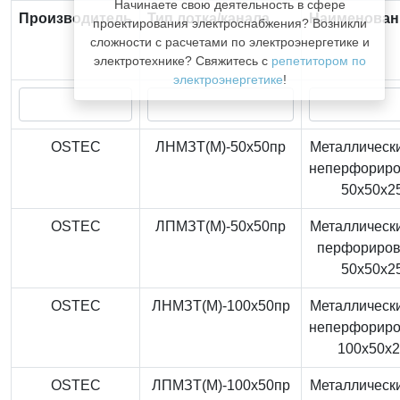
Начинаете свою деятельность в сфере
Производитель
Тип лотка/канала
Наименован
проектирования электроснабжения? Возникли
сложности с расчетами по электроэнергетике и
электротехнике? Свяжитесь с
репетитором по
электроэнергетике
!
OSTEC
ЛНМЗТ(М)-50x50пр
Металлически
неперфорир
50x50x2
OSTEC
ЛПМЗТ(М)-50x50пр
Металлически
перфориро
50x50x2
OSTEC
ЛНМЗТ(М)-100x50пр
Металлически
неперфорир
100x50x
OSTEC
ЛПМЗТ(М)-100x50пр
Металлически