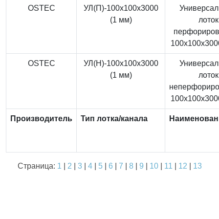
OSTEC
УЛ(П)-100x100x3000
Универса
(1 мм)
лоток
перфориро
100x100x3000
OSTEC
УЛ(Н)-100x100x3000
Универса
(1 мм)
лоток
неперфорир
100x100x3000
Производитель
Тип лотка/канала
Наименован
Страница:
1
|
2
|
3
|
4
|
5
|
6
|
7
|
8
|
9
|
10
|
11
|
12
|
13