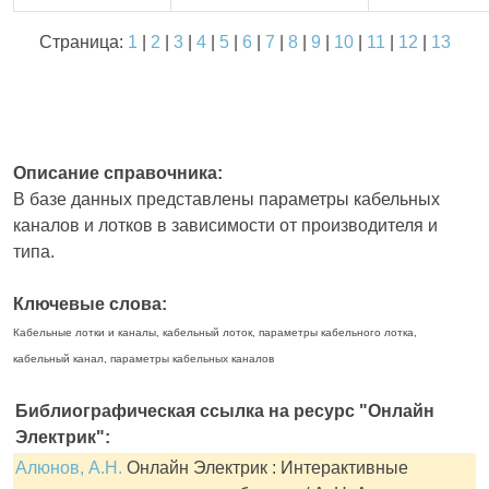
Страница:
1
|
2
|
3
|
4
|
5
|
6
|
7
|
8
|
9
|
10
|
11
|
12
|
13
Описание справочника:
В базе данных представлены параметры кабельных
каналов и лотков в зависимости от производителя и
типа.
Ключевые слова:
Кабельные лотки и каналы, кабельный лоток, параметры кабельного лотка,
кабельный канал, параметры кабельных каналов
Библиографическая ссылка на ресурс "Онлайн
Электрик":
Алюнов, А.Н.
Онлайн Электрик : Интерактивные