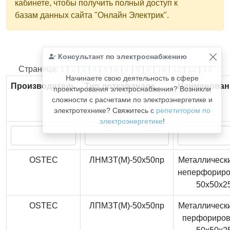
кабинете, чтобы получить полный доступ к
базам данных сайта "Онлайн Электрик".
Консультант по электроснабжению
Найдено
366
из
366
записей.
Страница:
1
|
2
|
3
|
4
|
5
|
6
|
7
|
8
|
9
|
10
|
11
|
12
|
13
Начинаете свою деятельность в сфере
Производитель
Тип лотка/канала
Наименован
проектирования электроснабжения? Возникли
сложности с расчетами по электроэнергетике и
электротехнике? Свяжитесь с
репетитором по
электроэнергетике
!
OSTEC
ЛНМЗТ(М)-50x50пр
Металлически
неперфорир
50x50x2
OSTEC
ЛПМЗТ(М)-50x50пр
Металлически
перфориро