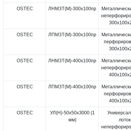
OSTEC
ЛНМЗТ(М)-300x100пр
Металлически
неперфорир
300x100x
OSTEC
ЛПМЗТ(М)-300x100пр
Металлически
перфориро
300x100x
OSTEC
ЛНМЗТ(М)-400x100пр
Металлически
неперфорир
400x100x
OSTEC
ЛПМЗТ(М)-400x100пр
Металлически
перфориро
400x100x
OSTEC
УЛ(Н)-50x50x3000 (1
Универса
мм)
лоток
неперфорир