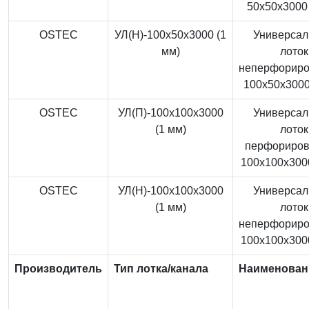
50x50x3000 
OSTEC
УЛ(Н)-100x50x3000 (1
Универса
мм)
лоток
неперфорир
100x50x3000
OSTEC
УЛ(П)-100x100x3000
Универса
(1 мм)
лоток
перфориро
100x100x3000
OSTEC
УЛ(Н)-100x100x3000
Универса
(1 мм)
лоток
неперфорир
100x100x3000
Производитель
Тип лотка/канала
Наименован