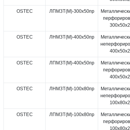
OSTEC
ЛПМЗТ(М)-300x50пр
Металлически
перфориро
300x50x
OSTEC
ЛНМЗТ(М)-400x50пр
Металлически
неперфорир
400x50x
OSTEC
ЛПМЗТ(М)-400x50пр
Металлически
перфориро
400x50x
OSTEC
ЛНМЗТ(М)-100x80пр
Металлически
неперфорир
100x80x
OSTEC
ЛПМЗТ(М)-100x80пр
Металлически
перфориро
100x80x