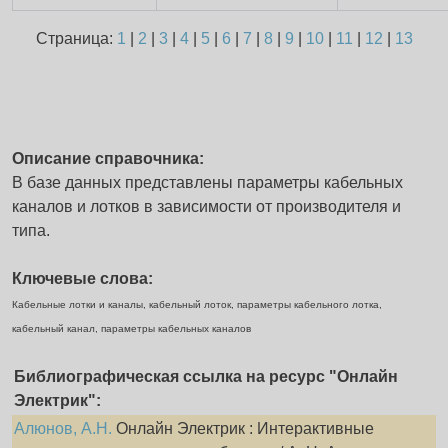
Страница:
1
|
2
|
3
|
4
|
5
|
6
|
7
|
8
|
9
|
10
|
11
|
12
|
13
Описание справочника:
В базе данных представлены параметры кабельных
каналов и лотков в зависимости от производителя и
типа.
Ключевые слова:
Кабельные лотки и каналы, кабельный лоток, параметры кабельного лотка,
кабельный канал, параметры кабельных каналов
Библиографическая ссылка на ресурс "Онлайн
Электрик":
Алюнов, А.Н.
Онлайн Электрик : Интерактивные