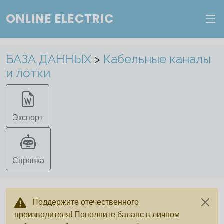
Веб-сервис "Онлайн Электрик"
ONLINE ELECTRIC
Пополните баланс в личном кабинете, чтобы
БАЗА ДАННЫХ
>
Кабельные каналы
получить доступ ко всем сервисам "Онлайн
Электрик" без ограничений.
и лотки
Ок
Войти в систему
Регистрация
Экспорт
Справка
Поддержите отечественного
производителя! Пополните баланс в личном