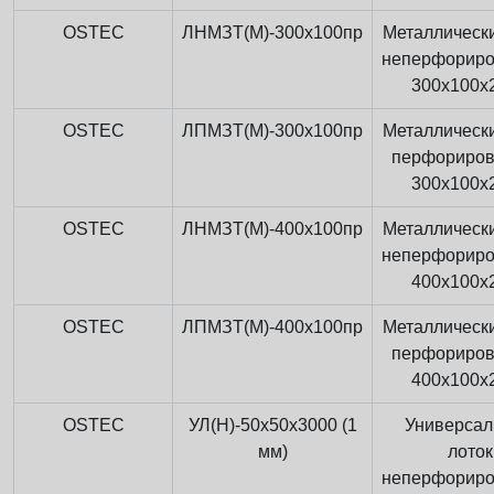
OSTEC
ЛНМЗТ(М)-300x100пр
Металлически
неперфорир
300x100x
OSTEC
ЛПМЗТ(М)-300x100пр
Металлически
перфориро
300x100x
OSTEC
ЛНМЗТ(М)-400x100пр
Металлически
неперфорир
400x100x
OSTEC
ЛПМЗТ(М)-400x100пр
Металлически
перфориро
400x100x
OSTEC
УЛ(Н)-50x50x3000 (1
Универса
мм)
лоток
неперфорир