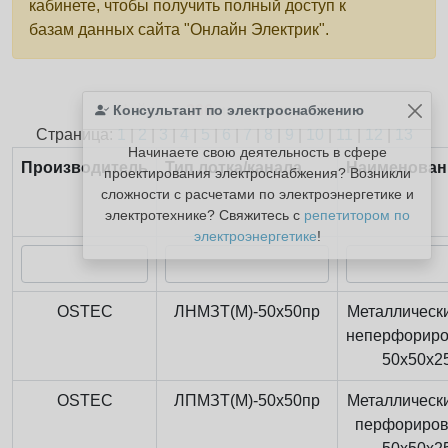
кабинете, чтобы получить полный доступ к
базам данных сайта "Онлайн Электрик".
Консультант по электроснабжению
Найдено
366
из
366
записей.
Страница:
1
|
2
|
3
|
4
|
5
|
6
|
7
|
8
|
9
|
10
|
11
|
12
|
13
Начинаете свою деятельность в сфере
Производитель
Тип лотка/канала
Наименован
проектирования электроснабжения? Возникли
сложности с расчетами по электроэнергетике и
электротехнике? Свяжитесь с
репетитором по
электроэнергетике
!
OSTEC
ЛНМЗТ(М)-50x50пр
Металлически
неперфорир
50x50x2
OSTEC
ЛПМЗТ(М)-50x50пр
Металлически
перфориро