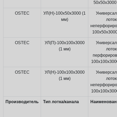
50x50x3000 
OSTEC
УЛ(Н)-100x50x3000 (1
Универса
мм)
лоток
неперфорир
100x50x3000
OSTEC
УЛ(П)-100x100x3000
Универса
(1 мм)
лоток
перфориро
100x100x3000
OSTEC
УЛ(Н)-100x100x3000
Универса
(1 мм)
лоток
неперфорир
100x100x3000
Производитель
Тип лотка/канала
Наименован