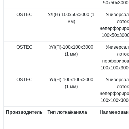
50x50x3000 
OSTEC
УЛ(Н)-100x50x3000 (1
Универса
мм)
лоток
неперфорир
100x50x3000
OSTEC
УЛ(П)-100x100x3000
Универса
(1 мм)
лоток
перфориро
100x100x3000
OSTEC
УЛ(Н)-100x100x3000
Универса
(1 мм)
лоток
неперфорир
100x100x3000
Производитель
Тип лотка/канала
Наименован