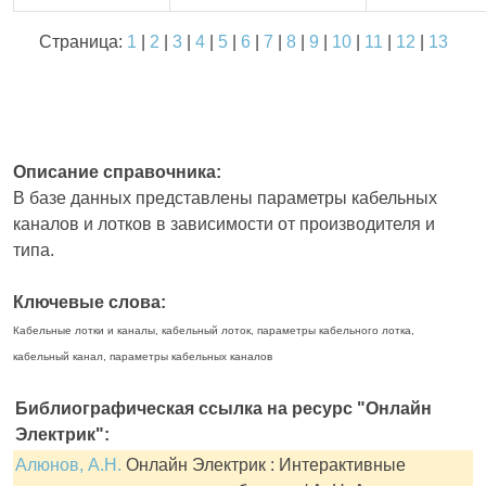
Страница:
1
|
2
|
3
|
4
|
5
|
6
|
7
|
8
|
9
|
10
|
11
|
12
|
13
Описание справочника:
В базе данных представлены параметры кабельных
каналов и лотков в зависимости от производителя и
типа.
Ключевые слова:
Кабельные лотки и каналы, кабельный лоток, параметры кабельного лотка,
кабельный канал, параметры кабельных каналов
Библиографическая ссылка на ресурс "Онлайн
Электрик":
Алюнов, А.Н.
Онлайн Электрик : Интерактивные