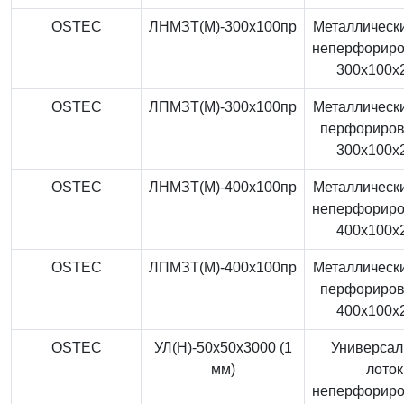
OSTEC
ЛНМЗТ(М)-300x100пр
Металлически
неперфорир
300x100x
OSTEC
ЛПМЗТ(М)-300x100пр
Металлически
перфориро
300x100x
OSTEC
ЛНМЗТ(М)-400x100пр
Металлически
неперфорир
400x100x
OSTEC
ЛПМЗТ(М)-400x100пр
Металлически
перфориро
400x100x
OSTEC
УЛ(Н)-50x50x3000 (1
Универса
мм)
лоток
неперфорир