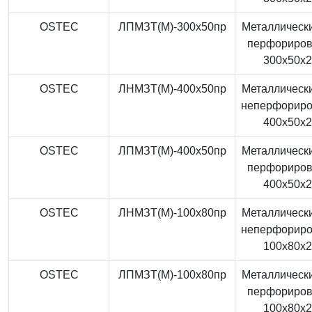
OSTEC
ЛПМЗТ(М)-300x50пр
Металлически
перфориро
300x50x
OSTEC
ЛНМЗТ(М)-400x50пр
Металлически
неперфорир
400x50x
OSTEC
ЛПМЗТ(М)-400x50пр
Металлически
перфориро
400x50x
OSTEC
ЛНМЗТ(М)-100x80пр
Металлически
неперфорир
100x80x
OSTEC
ЛПМЗТ(М)-100x80пр
Металлически
перфориро
100x80x