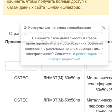
кабинете, чтобы получить полный доступ к
базам данных сайта "Онлайн Электрик".
Консультант по электроснабжению
Найдено
366
из
366
записей.
Страница:
1
|
2
|
3
|
4
|
5
|
6
|
7
|
8
|
9
|
10
|
11
|
12
|
13
Начинаете свою деятельность в сфере
Производитель
Тип лотка/канала
Наименован
проектирования электроснабжения? Возникли
сложности с расчетами по электроэнергетике и
электротехнике? Свяжитесь с
репетитором по
электроэнергетике
!
OSTEC
ЛНМЗТ(М)-50x50пр
Металлически
неперфорир
50x50x2
OSTEC
ЛПМЗТ(М)-50x50пр
Металлически
перфориро