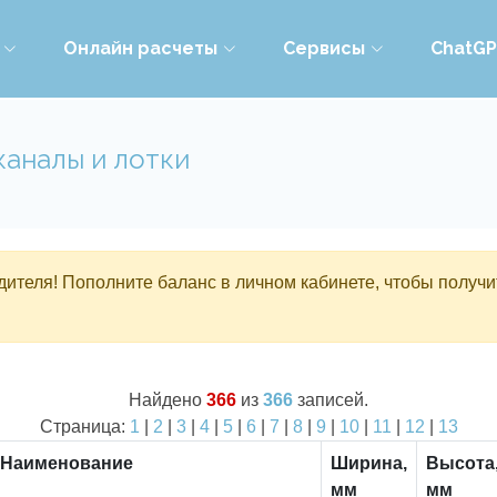
Онлайн расчеты
Сервисы
ChatG
каналы и лотки
ителя! Пополните баланс в личном кабинете, чтобы получи
Найдено
366
из
366
записей.
Страница:
1
|
2
|
3
|
4
|
5
|
6
|
7
|
8
|
9
|
10
|
11
|
12
|
13
Наименование
Ширина,
Высота
мм
мм