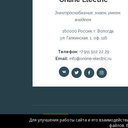
Электроснабжение: знаем, умеем,
владеем.
160000 Россия, г. Вологда
ул. Галкинская, 1, оф. 116
Телефон:
+7 911 502 22 29
Email:
info@online-electric.ru
Для улучшения работы сайта и его взаимодейств
файлов. 