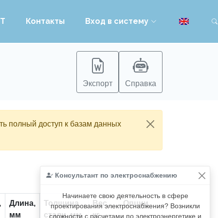
PT
Контакты
Вход в систему
Экспорт
Справка
ть полный доступ к базам данных
Консультант по электроснабжению
Начинаете свою деятельность в сфере
,
Длина,
Толщина
Вес,
Опции
проектирования электроснабжения? Возникли
мм
стали, мм
кг
сложности с расчетами по электроэнергетике и