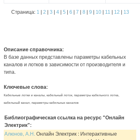
Страница:
1
|
2
|
3
|
4
|
5
|
6
|
7
|
8
|
9
|
10
|
11
|
12
|
13
Описание справочника:
В базе данных представлены параметры кабельных
каналов и лотков в зависимости от производителя и
типа.
Ключевые слова:
Кабельные лотки и каналы, кабельный лоток, параметры кабельного лотка,
кабельный канал, параметры кабельных каналов
Библиографическая ссылка на ресурс "Онлайн
Электрик":
Алюнов, А.Н.
Онлайн Электрик : Интерактивные