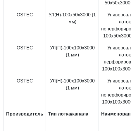
50x50x3000 
OSTEC
УЛ(Н)-100x50x3000 (1
Универса
мм)
лоток
неперфорир
100x50x3000
OSTEC
УЛ(П)-100x100x3000
Универса
(1 мм)
лоток
перфориро
100x100x3000
OSTEC
УЛ(Н)-100x100x3000
Универса
(1 мм)
лоток
неперфорир
100x100x3000
Производитель
Тип лотка/канала
Наименован