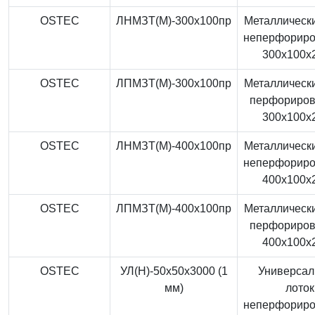
OSTEC
ЛНМЗТ(М)-300x100пр
Металлически
неперфорир
300x100x
OSTEC
ЛПМЗТ(М)-300x100пр
Металлически
перфориро
300x100x
OSTEC
ЛНМЗТ(М)-400x100пр
Металлически
неперфорир
400x100x
OSTEC
ЛПМЗТ(М)-400x100пр
Металлически
перфориро
400x100x
OSTEC
УЛ(Н)-50x50x3000 (1
Универса
мм)
лоток
неперфорир