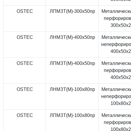
OSTEC
ЛПМЗТ(М)-300x50пр
Металлически
перфориро
300x50x
OSTEC
ЛНМЗТ(М)-400x50пр
Металлически
неперфорир
400x50x
OSTEC
ЛПМЗТ(М)-400x50пр
Металлически
перфориро
400x50x
OSTEC
ЛНМЗТ(М)-100x80пр
Металлически
неперфорир
100x80x
OSTEC
ЛПМЗТ(М)-100x80пр
Металлически
перфориро
100x80x