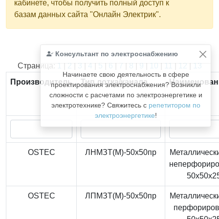
кабинете, чтобы получить полный доступ к
базам данных сайта "Онлайн Электрик".
Консультант по электроснабжению
Найдено
366
из
366
записей.
Страница:
1
|
2
|
3
|
4
|
5
|
6
|
7
|
8
|
9
|
10
|
11
|
12
|
13
Начинаете свою деятельность в сфере
Производитель
Тип лотка/канала
Наименован
проектирования электроснабжения? Возникли
сложности с расчетами по электроэнергетике и
электротехнике? Свяжитесь с
репетитором по
электроэнергетике
!
OSTEC
ЛНМЗТ(М)-50x50пр
Металлически
неперфорир
50x50x2
OSTEC
ЛПМЗТ(М)-50x50пр
Металлически
перфориро