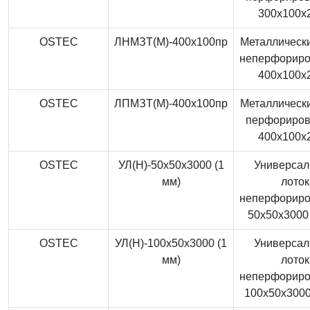
300x100x
OSTEC
ЛНМЗТ(М)-400x100пр
Металлически
неперфорир
400x100x
OSTEC
ЛПМЗТ(М)-400x100пр
Металлически
перфориро
400x100x
OSTEC
УЛ(Н)-50x50x3000 (1
Универса
мм)
лоток
неперфорир
50x50x3000 
OSTEC
УЛ(Н)-100x50x3000 (1
Универса
мм)
лоток
неперфорир
100x50x3000