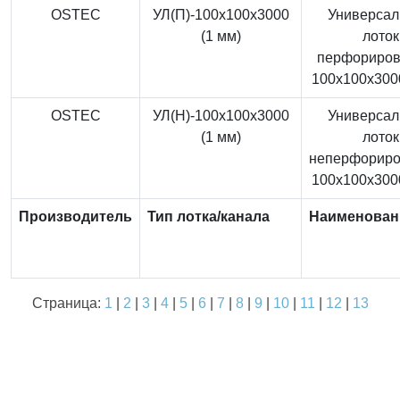
OSTEC
УЛ(П)-100x100x3000
Универса
(1 мм)
лоток
перфориро
100x100x3000
OSTEC
УЛ(Н)-100x100x3000
Универса
(1 мм)
лоток
неперфорир
100x100x3000
Производитель
Тип лотка/канала
Наименован
Страница:
1
|
2
|
3
|
4
|
5
|
6
|
7
|
8
|
9
|
10
|
11
|
12
|
13