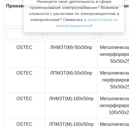
Начинаете свою деятельность в сфере
Производитель
Тип лотка/канала
Наименован
проектирования электроснабжения? Возникли
сложности с расчетами по электроэнергетике и
электротехнике? Свяжитесь с
репетитором по
электроэнергетике
!
OSTEC
ЛНМЗТ(М)-50x50пр
Металлически
неперфорир
50x50x2
OSTEC
ЛПМЗТ(М)-50x50пр
Металлически
перфориро
50x50x2
OSTEC
ЛНМЗТ(М)-100x50пр
Металлически
неперфорир
100x50x
OSTEC
ЛПМЗТ(М)-100x50пр
Металлически