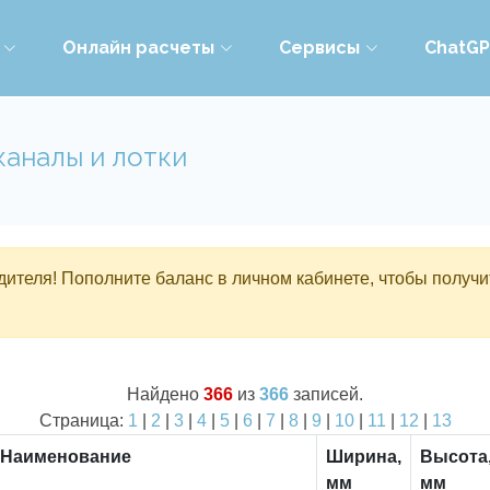
Онлайн расчеты
Сервисы
ChatG
каналы и лотки
ителя! Пополните баланс в личном кабинете, чтобы получи
Найдено
366
из
366
записей.
Страница:
1
|
2
|
3
|
4
|
5
|
6
|
7
|
8
|
9
|
10
|
11
|
12
|
13
Наименование
Ширина,
Высота
мм
мм