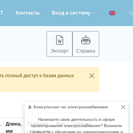
PT
Контакты
Вход в систему
Экспорт
Справка
ть полный доступ к базам данных
Консультант по электроснабжению
Начинаете свою деятельность в сфере
,
Длина,
Толщина
Вес,
Опции
проектирования электроснабжения? Возникли
мм
стали, мм
кг
сложности с расчетами по электроэнергетике и