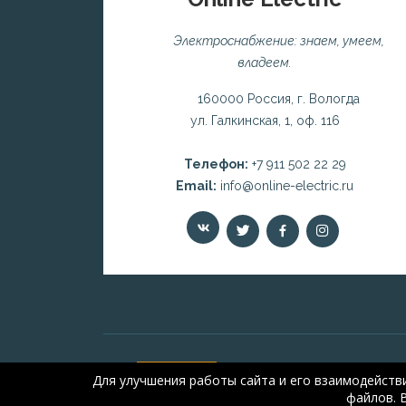
Электроснабжение: знаем, умеем,
владеем.
160000 Россия, г. Вологда
ул. Галкинская, 1, оф. 116
Телефон:
+7 911 502 22 29
Email:
info@online-electric.ru
Для улучшения работы сайта и его взаимодейств
файлов. 