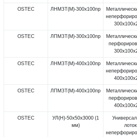
OSTEC
ЛНМЗТ(М)-300x100пр
Металлически
неперфорир
300x100x
OSTEC
ЛПМЗТ(М)-300x100пр
Металлически
перфориро
300x100x
OSTEC
ЛНМЗТ(М)-400x100пр
Металлически
неперфорир
400x100x
OSTEC
ЛПМЗТ(М)-400x100пр
Металлически
перфориро
400x100x
OSTEC
УЛ(Н)-50x50x3000 (1
Универса
мм)
лоток
неперфорир