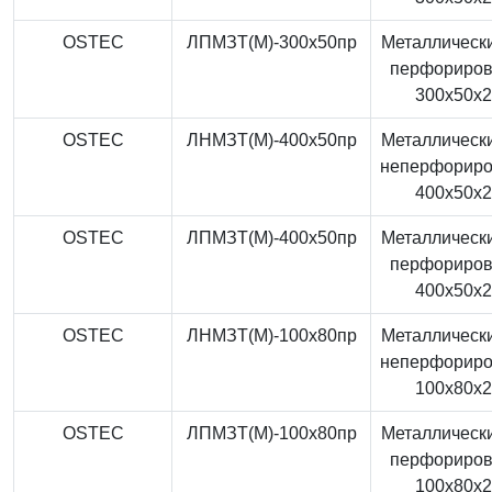
OSTEC
ЛПМЗТ(М)-300x50пр
Металлически
перфориро
300x50x
OSTEC
ЛНМЗТ(М)-400x50пр
Металлически
неперфорир
400x50x
OSTEC
ЛПМЗТ(М)-400x50пр
Металлически
перфориро
400x50x
OSTEC
ЛНМЗТ(М)-100x80пр
Металлически
неперфорир
100x80x
OSTEC
ЛПМЗТ(М)-100x80пр
Металлически
перфориро
100x80x