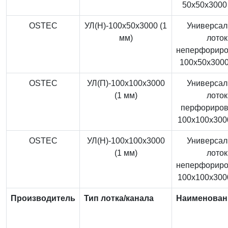
50x50x3000 
OSTEC
УЛ(Н)-100x50x3000 (1
Универса
мм)
лоток
неперфорир
100x50x3000
OSTEC
УЛ(П)-100x100x3000
Универса
(1 мм)
лоток
перфориро
100x100x3000
OSTEC
УЛ(Н)-100x100x3000
Универса
(1 мм)
лоток
неперфорир
100x100x3000
Производитель
Тип лотка/канала
Наименован