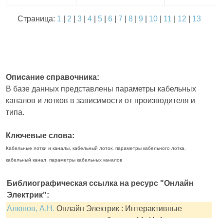
Страница:
1
|
2
|
3
|
4
|
5
|
6
|
7
|
8
|
9
|
10
|
11
|
12
|
13
Описание справочника:
В базе данных представлены параметры кабельных
каналов и лотков в зависимости от производителя и
типа.
Ключевые слова:
Кабельные лотки и каналы, кабельный лоток, параметры кабельного лотка,
кабельный канал, параметры кабельных каналов
Библиографическая ссылка на ресурс "Онлайн
Электрик":
Алюнов, А.Н.
Онлайн Электрик : Интерактивные