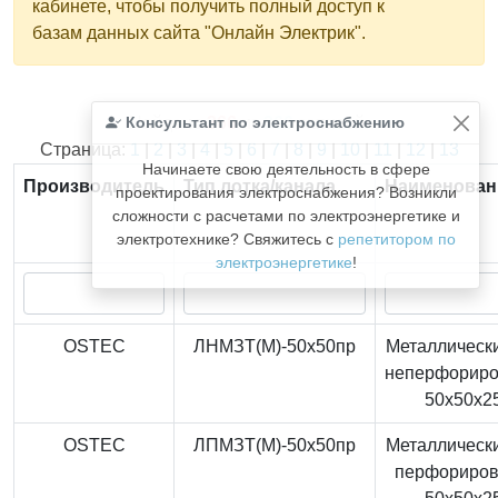
кабинете, чтобы получить полный доступ к
базам данных сайта "Онлайн Электрик".
Консультант по электроснабжению
Найдено
366
из
366
записей.
Страница:
1
|
2
|
3
|
4
|
5
|
6
|
7
|
8
|
9
|
10
|
11
|
12
|
13
Начинаете свою деятельность в сфере
Производитель
Тип лотка/канала
Наименован
проектирования электроснабжения? Возникли
сложности с расчетами по электроэнергетике и
электротехнике? Свяжитесь с
репетитором по
электроэнергетике
!
OSTEC
ЛНМЗТ(М)-50x50пр
Металлически
неперфорир
50x50x2
OSTEC
ЛПМЗТ(М)-50x50пр
Металлически
перфориро