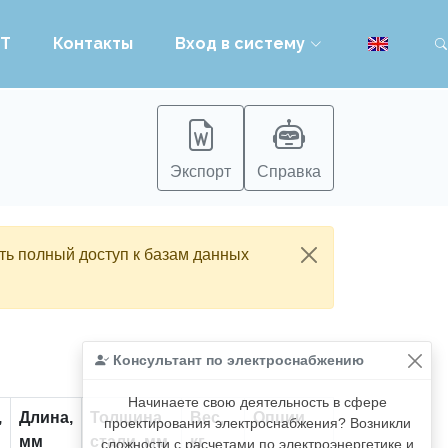
PT
Контакты
Вход в систему
Экспорт
Справка
ть полный доступ к базам данных
Консультант по электроснабжению
Начинаете свою деятельность в сфере
,
Длина,
Толщина
Вес,
Опции
проектирования электроснабжения? Возникли
мм
стали, мм
кг
сложности с расчетами по электроэнергетике и