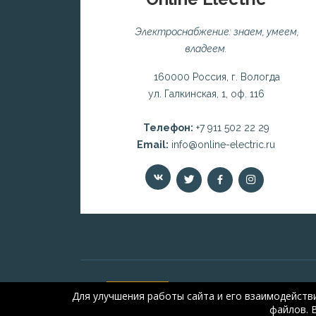
Электроснабжение: знаем, умеем,
владеем.
160000 Россия, г. Вологда
ул. Галкинская, 1, оф. 116
Телефон:
+7 911 502 22 29
Email:
info@online-electric.ru
Для улучшения работы сайта и его взаимодейств
файлов. 