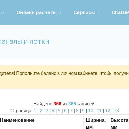
Онлайн расчеты
Сервисы
ChatG
каналы и лотки
ителя! Пополните баланс в личном кабинете, чтобы получи
Найдено
366
из
366
записей.
Страница:
1
|
2
|
3
|
4
|
5
|
6
|
7
|
8
|
9
|
10
|
11
|
12
|
13
Наименование
Ширина,
Высота
мм
мм