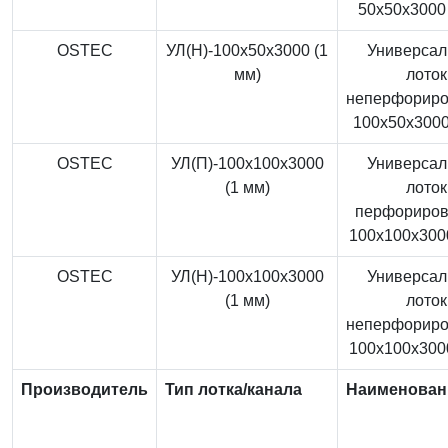
50x50x3000 
OSTEC
УЛ(Н)-100x50x3000 (1
Универса
мм)
лоток
неперфорир
100x50x3000
OSTEC
УЛ(П)-100x100x3000
Универса
(1 мм)
лоток
перфориро
100x100x3000
OSTEC
УЛ(Н)-100x100x3000
Универса
(1 мм)
лоток
неперфорир
100x100x3000
Производитель
Тип лотка/канала
Наименован