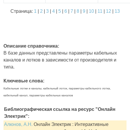
Страница:
1
|
2
|
3
|
4
|
5
|
6
|
7
|
8
|
9
|
10
|
11
|
12
|
13
Описание справочника:
В базе данных представлены параметры кабельных
каналов и лотков в зависимости от производителя и
типа.
Ключевые слова:
Кабельные лотки и каналы, кабельный лоток, параметры кабельного лотка,
кабельный канал, параметры кабельных каналов
Библиографическая ссылка на ресурс "Онлайн
Электрик":
Алюнов, А.Н.
Онлайн Электрик : Интерактивные