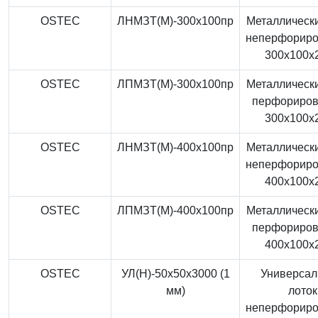
OSTEC
ЛНМЗТ(М)-300x100пр
Металлически
неперфорир
300x100x
OSTEC
ЛПМЗТ(М)-300x100пр
Металлически
перфориро
300x100x
OSTEC
ЛНМЗТ(М)-400x100пр
Металлически
неперфорир
400x100x
OSTEC
ЛПМЗТ(М)-400x100пр
Металлически
перфориро
400x100x
OSTEC
УЛ(Н)-50x50x3000 (1
Универса
мм)
лоток
неперфорир