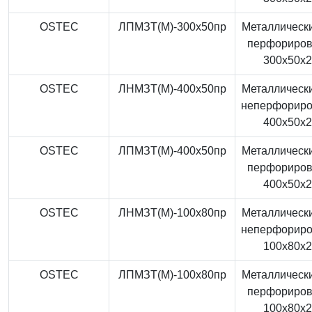
OSTEC
ЛПМЗТ(М)-300x50пр
Металлически
перфориро
300x50x
OSTEC
ЛНМЗТ(М)-400x50пр
Металлически
неперфорир
400x50x
OSTEC
ЛПМЗТ(М)-400x50пр
Металлически
перфориро
400x50x
OSTEC
ЛНМЗТ(М)-100x80пр
Металлически
неперфорир
100x80x
OSTEC
ЛПМЗТ(М)-100x80пр
Металлически
перфориро
100x80x