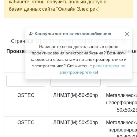
кабинете, чтобы получить полный доступ к
базам данных сайта "Онлайн Электрик".
Консультант по электроснабжению
Найдено
366
из
366
записей.
Страница:
1
|
2
|
3
|
4
|
5
|
6
|
7
|
8
|
9
|
10
|
11
|
12
|
13
Начинаете свою деятельность в сфере
Производитель
Тип лотка/канала
Наименован
проектирования электроснабжения? Возникли
сложности с расчетами по электроэнергетике и
электротехнике? Свяжитесь с
репетитором по
электроэнергетике
!
OSTEC
ЛНМЗТ(М)-50x50пр
Металлически
неперфорир
50x50x2
OSTEC
ЛПМЗТ(М)-50x50пр
Металлически
перфориро