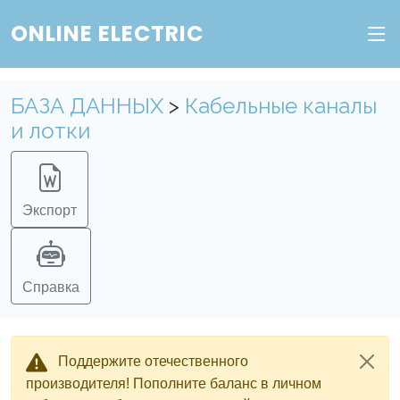
Веб-сервис "Онлайн Электрик"
ONLINE ELECTRIC
Пополните баланс в личном кабинете, чтобы
получить доступ ко всем сервисам "Онлайн
Электрик" без ограничений.
БАЗА ДАННЫХ
>
Кабельные каналы
и лотки
Ок
Войти в систему
Регистрация
Экспорт
Справка
Поддержите отечественного
производителя! Пополните баланс в личном