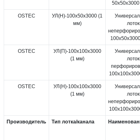
50x50x3000 
OSTEC
УЛ(Н)-100x50x3000 (1
Универса
мм)
лоток
неперфорир
100x50x3000
OSTEC
УЛ(П)-100x100x3000
Универса
(1 мм)
лоток
перфориро
100x100x3000
OSTEC
УЛ(Н)-100x100x3000
Универса
(1 мм)
лоток
неперфорир
100x100x3000
Производитель
Тип лотка/канала
Наименован