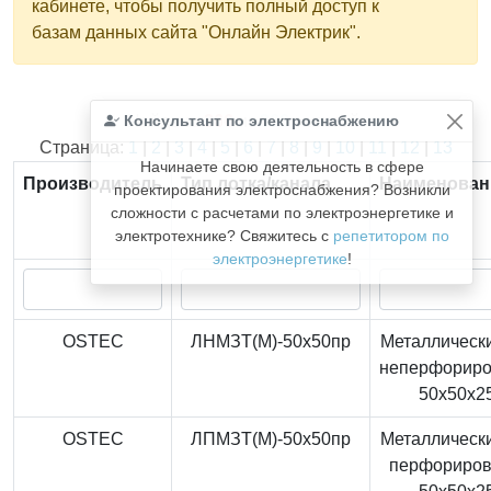
кабинете, чтобы получить полный доступ к
базам данных сайта "Онлайн Электрик".
Консультант по электроснабжению
Найдено
366
из
366
записей.
Страница:
1
|
2
|
3
|
4
|
5
|
6
|
7
|
8
|
9
|
10
|
11
|
12
|
13
Начинаете свою деятельность в сфере
Производитель
Тип лотка/канала
Наименован
проектирования электроснабжения? Возникли
сложности с расчетами по электроэнергетике и
электротехнике? Свяжитесь с
репетитором по
электроэнергетике
!
OSTEC
ЛНМЗТ(М)-50x50пр
Металлически
неперфорир
50x50x2
OSTEC
ЛПМЗТ(М)-50x50пр
Металлически
перфориро