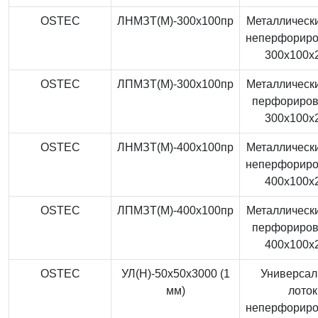
OSTEC
ЛНМЗТ(М)-300x100пр
Металлически
неперфорир
300x100x
OSTEC
ЛПМЗТ(М)-300x100пр
Металлически
перфориро
300x100x
OSTEC
ЛНМЗТ(М)-400x100пр
Металлически
неперфорир
400x100x
OSTEC
ЛПМЗТ(М)-400x100пр
Металлически
перфориро
400x100x
OSTEC
УЛ(Н)-50x50x3000 (1
Универса
мм)
лоток
неперфорир