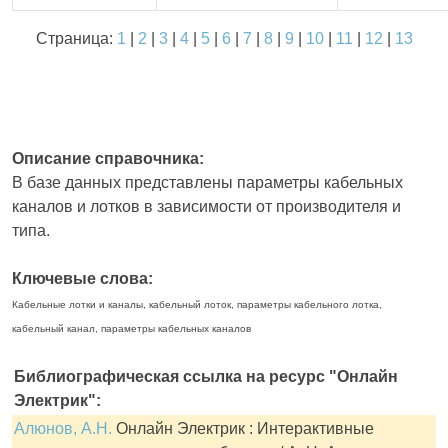
Страница:
1
|
2
|
3
|
4
|
5
|
6
|
7
|
8
|
9
|
10
|
11
|
12
|
13
Описание справочника:
В базе данных представлены параметры кабельных
каналов и лотков в зависимости от производителя и
типа.
Ключевые слова:
Кабельные лотки и каналы, кабельный лоток, параметры кабельного лотка,
кабельный канал, параметры кабельных каналов
Библиографическая ссылка на ресурс "Онлайн
Электрик":
Алюнов, А.Н.
Онлайн Электрик : Интерактивные