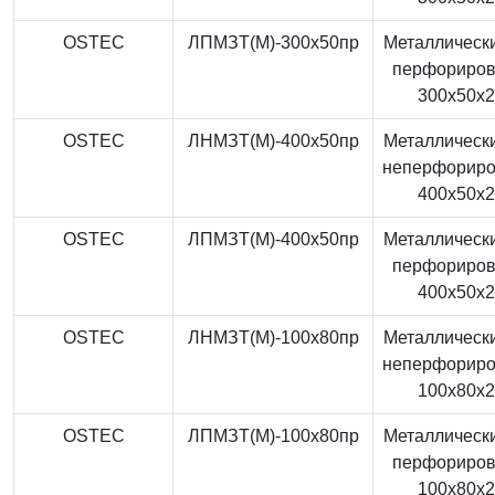
OSTEC
ЛПМЗТ(М)-300x50пр
Металлически
перфориро
300x50x
OSTEC
ЛНМЗТ(М)-400x50пр
Металлически
неперфорир
400x50x
OSTEC
ЛПМЗТ(М)-400x50пр
Металлически
перфориро
400x50x
OSTEC
ЛНМЗТ(М)-100x80пр
Металлически
неперфорир
100x80x
OSTEC
ЛПМЗТ(М)-100x80пр
Металлически
перфориро
100x80x