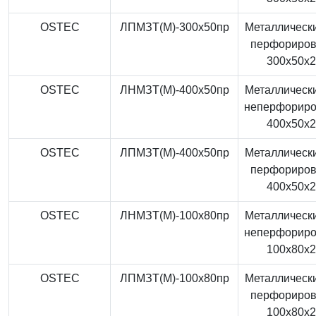
OSTEC
ЛПМЗТ(М)-300x50пр
Металлически
перфориро
300x50x
OSTEC
ЛНМЗТ(М)-400x50пр
Металлически
неперфорир
400x50x
OSTEC
ЛПМЗТ(М)-400x50пр
Металлически
перфориро
400x50x
OSTEC
ЛНМЗТ(М)-100x80пр
Металлически
неперфорир
100x80x
OSTEC
ЛПМЗТ(М)-100x80пр
Металлически
перфориро
100x80x