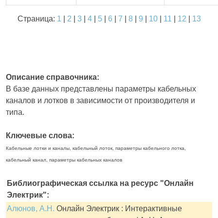
Страница:
1
|
2
|
3
|
4
|
5
|
6
|
7
|
8
|
9
|
10
|
11
|
12
|
13
Описание справочника:
В базе данных представлены параметры кабельных
каналов и лотков в зависимости от производителя и
типа.
Ключевые слова:
Кабельные лотки и каналы, кабельный лоток, параметры кабельного лотка,
кабельный канал, параметры кабельных каналов
Библиографическая ссылка на ресурс "Онлайн
Электрик":
Алюнов, А.Н.
Онлайн Электрик : Интерактивные