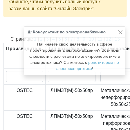
кабинете, чтобы получить полный доступ к
базам данных сайта "Онлайн Электрик".
Консультант по электроснабжению
Найдено
366
из
366
записей.
Страница:
1
|
2
|
3
|
4
|
5
|
6
|
7
|
8
|
9
|
10
|
11
|
12
|
13
Начинаете свою деятельность в сфере
Производитель
Тип лотка/канала
Наименован
проектирования электроснабжения? Возникли
сложности с расчетами по электроэнергетике и
электротехнике? Свяжитесь с
репетитором по
электроэнергетике
!
OSTEC
ЛНМЗТ(М)-50x50пр
Металлически
неперфорир
50x50x2
OSTEC
ЛПМЗТ(М)-50x50пр
Металлически
перфориро