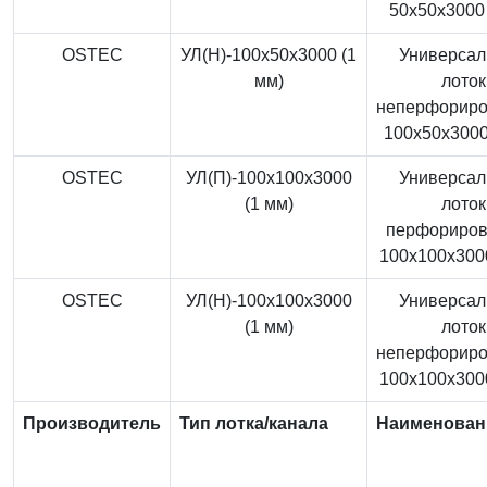
50x50x3000 
OSTEC
УЛ(Н)-100x50x3000 (1
Универса
мм)
лоток
неперфорир
100x50x3000
OSTEC
УЛ(П)-100x100x3000
Универса
(1 мм)
лоток
перфориро
100x100x3000
OSTEC
УЛ(Н)-100x100x3000
Универса
(1 мм)
лоток
неперфорир
100x100x3000
Производитель
Тип лотка/канала
Наименован