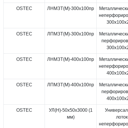
OSTEC
ЛНМЗТ(М)-300x100пр
Металлически
неперфорир
300x100x
OSTEC
ЛПМЗТ(М)-300x100пр
Металлически
перфориро
300x100x
OSTEC
ЛНМЗТ(М)-400x100пр
Металлически
неперфорир
400x100x
OSTEC
ЛПМЗТ(М)-400x100пр
Металлически
перфориро
400x100x
OSTEC
УЛ(Н)-50x50x3000 (1
Универса
мм)
лоток
неперфорир