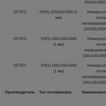
50x50x3000 
OSTEC
УЛ(Н)-100x50x3000 (1
Универса
мм)
лоток
неперфорир
100x50x3000
OSTEC
УЛ(П)-100x100x3000
Универса
(1 мм)
лоток
перфориро
100x100x3000
OSTEC
УЛ(Н)-100x100x3000
Универса
(1 мм)
лоток
неперфорир
100x100x3000
Производитель
Тип лотка/канала
Наименован