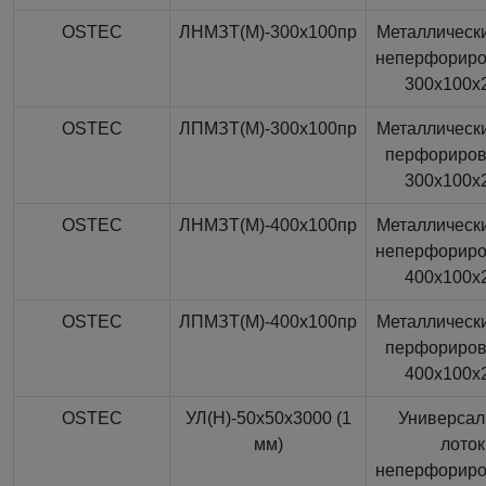
OSTEC
ЛНМЗТ(М)-300x100пр
Металлически
неперфорир
300x100x
OSTEC
ЛПМЗТ(М)-300x100пр
Металлически
перфориро
300x100x
OSTEC
ЛНМЗТ(М)-400x100пр
Металлически
неперфорир
400x100x
OSTEC
ЛПМЗТ(М)-400x100пр
Металлически
перфориро
400x100x
OSTEC
УЛ(Н)-50x50x3000 (1
Универса
мм)
лоток
неперфорир