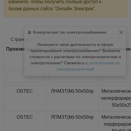
кабинете, чтобы получить полный доступ к
базам данных сайта "Онлайн Электрик".
Консультант по электроснабжению
Найдено
366
из
366
записей.
Страница:
1
|
2
|
3
|
4
|
5
|
6
|
7
|
8
|
9
|
10
|
11
|
12
|
13
Начинаете свою деятельность в сфере
Производитель
Тип лотка/канала
Наименован
проектирования электроснабжения? Возникли
сложности с расчетами по электроэнергетике и
электротехнике? Свяжитесь с
репетитором по
электроэнергетике
!
OSTEC
ЛНМЗТ(М)-50x50пр
Металлически
неперфорир
50x50x2
OSTEC
ЛПМЗТ(М)-50x50пр
Металлически
перфориро