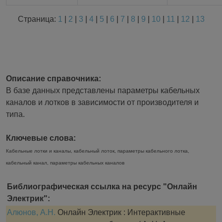
Страница:
1
|
2
|
3
|
4
|
5
|
6
|
7
|
8
|
9
|
10
|
11
|
12
|
13
Описание справочника:
В базе данных представлены параметры кабельных
каналов и лотков в зависимости от производителя и
типа.
Ключевые слова:
Кабельные лотки и каналы, кабельный лоток, параметры кабельного лотка,
кабельный канал, параметры кабельных каналов
Библиографическая ссылка на ресурс "Онлайн
Электрик":
Алюнов, А.Н.
Онлайн Электрик : Интерактивные