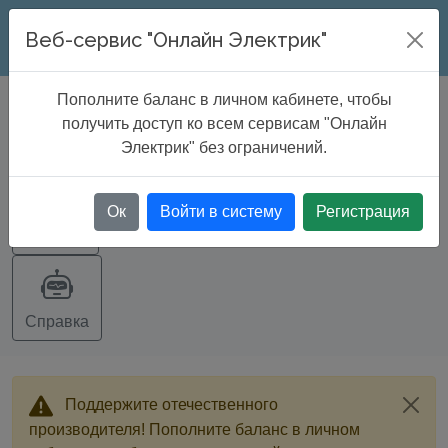
ONLINE ELECTRIC
Веб-сервис "Онлайн Электрик"
Пополните баланс в личном кабинете, чтобы
БАЗА ДАННЫХ
>
Кабельные каналы
получить доступ ко всем сервисам "Онлайн
и лотки
Электрик" без ограничений.
Ок
Войти в систему
Регистрация
Экспорт
Справка
Поддержите отечественного
производителя! Пополните баланс в личном