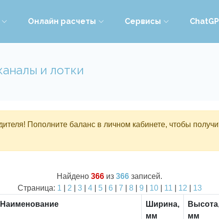
Онлайн расчеты
Сервисы
ChatG
каналы и лотки
ителя! Пополните баланс в личном кабинете, чтобы получи
Найдено
366
из
366
записей.
Страница:
1
|
2
|
3
|
4
|
5
|
6
|
7
|
8
|
9
|
10
|
11
|
12
|
13
Наименование
Ширина,
Высота
мм
мм