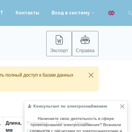
PT
Контакты
Вход в систему
Экспорт
Справка
ть полный доступ к базам данных
Консультант по электроснабжению
Начинаете свою деятельность в сфере
,
Длина,
Толщина
Вес,
Опции
проектирования электроснабжения? Возникли
мм
стали, мм
кг
сложности с расчетами по электроэнергетике и