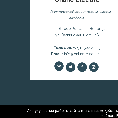
Электроснабжение: знаем, умеем,
владеем.
160000 Россия, г. Вологда
ул. Галкинская, 1, оф. 116
Телефон:
+7 911 502 22 29
Email:
info@online-electric.ru
Для улучшения работы сайта и его взаимодейств
файлов. 