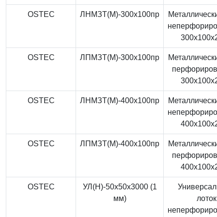
OSTEC
ЛНМЗТ(М)-300x100пр
Металлически
неперфорир
300x100x
OSTEC
ЛПМЗТ(М)-300x100пр
Металлически
перфориро
300x100x
OSTEC
ЛНМЗТ(М)-400x100пр
Металлически
неперфорир
400x100x
OSTEC
ЛПМЗТ(М)-400x100пр
Металлически
перфориро
400x100x
OSTEC
УЛ(Н)-50x50x3000 (1
Универса
мм)
лоток
неперфорир