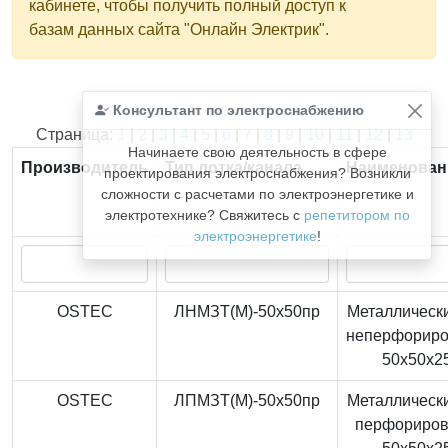
кабинете, чтобы получить полный доступ к
базам данных сайта "Онлайн Электрик".
Консультант по электроснабжению
Найдено
366
из
366
записей.
Страница:
1
|
2
|
3
|
4
|
5
|
6
|
7
|
8
|
9
|
10
|
11
|
12
|
13
Начинаете свою деятельность в сфере
Производитель
Тип лотка/канала
Наименован
проектирования электроснабжения? Возникли
сложности с расчетами по электроэнергетике и
электротехнике? Свяжитесь с
репетитором по
электроэнергетике
!
OSTEC
ЛНМЗТ(М)-50x50пр
Металлически
неперфорир
50x50x2
OSTEC
ЛПМЗТ(М)-50x50пр
Металлически
перфориро