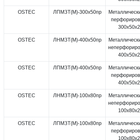
OSTEC
ЛПМЗТ(М)-300x50пр
Металлически
перфориро
300x50x
OSTEC
ЛНМЗТ(М)-400x50пр
Металлически
неперфорир
400x50x
OSTEC
ЛПМЗТ(М)-400x50пр
Металлически
перфориро
400x50x
OSTEC
ЛНМЗТ(М)-100x80пр
Металлически
неперфорир
100x80x
OSTEC
ЛПМЗТ(М)-100x80пр
Металлически
перфориро
100x80x