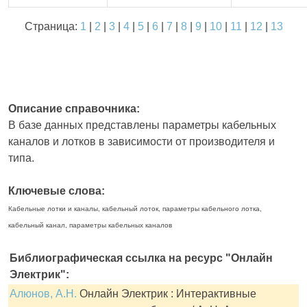
Страница:
1
|
2
|
3
|
4
|
5
|
6
|
7
|
8
|
9
|
10
|
11
|
12
|
13
Описание справочника:
В базе данных представлены параметры кабельных
каналов и лотков в зависимости от производителя и
типа.
Ключевые слова:
Кабельные лотки и каналы, кабельный лоток, параметры кабельного лотка,
кабельный канал, параметры кабельных каналов
Библиографическая ссылка на ресурс "Онлайн
Электрик":
Алюнов, А.Н.
Онлайн Электрик : Интерактивные