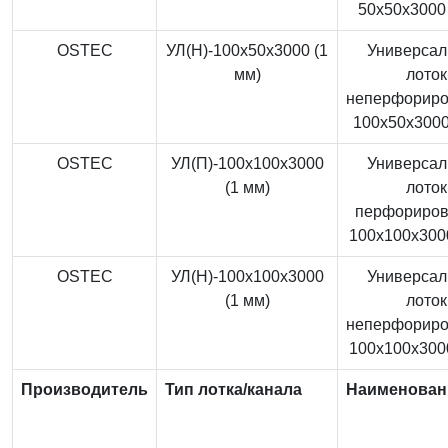
50x50x3000 
OSTEC
УЛ(Н)-100x50x3000 (1
Универса
мм)
лоток
неперфорир
100x50x3000
OSTEC
УЛ(П)-100x100x3000
Универса
(1 мм)
лоток
перфориро
100x100x3000
OSTEC
УЛ(Н)-100x100x3000
Универса
(1 мм)
лоток
неперфорир
100x100x3000
Производитель
Тип лотка/канала
Наименован