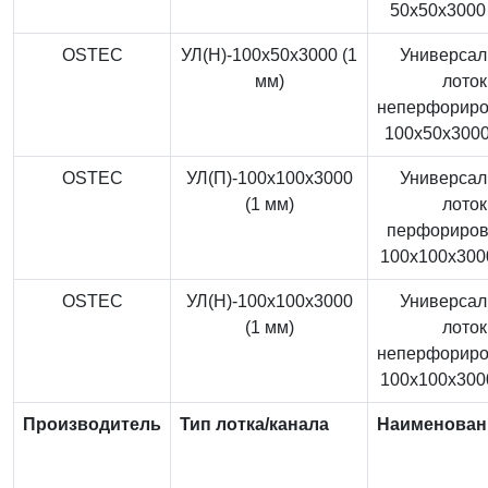
50x50x3000 
OSTEC
УЛ(Н)-100x50x3000 (1
Универса
мм)
лоток
неперфорир
100x50x3000
OSTEC
УЛ(П)-100x100x3000
Универса
(1 мм)
лоток
перфориро
100x100x3000
OSTEC
УЛ(Н)-100x100x3000
Универса
(1 мм)
лоток
неперфорир
100x100x3000
Производитель
Тип лотка/канала
Наименован