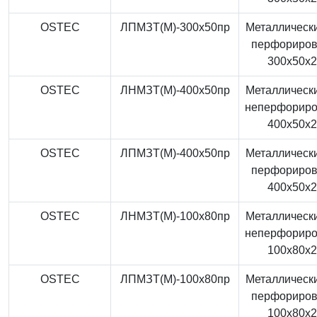
OSTEC
ЛПМЗТ(М)-300x50пр
Металлически
перфориро
300x50x
OSTEC
ЛНМЗТ(М)-400x50пр
Металлически
неперфорир
400x50x
OSTEC
ЛПМЗТ(М)-400x50пр
Металлически
перфориро
400x50x
OSTEC
ЛНМЗТ(М)-100x80пр
Металлически
неперфорир
100x80x
OSTEC
ЛПМЗТ(М)-100x80пр
Металлически
перфориро
100x80x