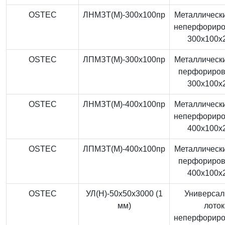
OSTEC
ЛНМЗТ(М)-300x100пр
Металлически
неперфорир
300x100x
OSTEC
ЛПМЗТ(М)-300x100пр
Металлически
перфориро
300x100x
OSTEC
ЛНМЗТ(М)-400x100пр
Металлически
неперфорир
400x100x
OSTEC
ЛПМЗТ(М)-400x100пр
Металлически
перфориро
400x100x
OSTEC
УЛ(Н)-50x50x3000 (1
Универса
мм)
лоток
неперфорир