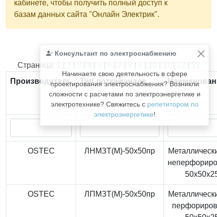
кабинете, чтобы получить полный доступ к
базам данных сайта "Онлайн Электрик".
Консультант по электроснабжению
Найдено
366
из
366
записей.
Страница:
1
|
2
|
3
|
4
|
5
|
6
|
7
|
8
|
9
|
10
|
11
|
12
|
13
Начинаете свою деятельность в сфере
Производитель
Тип лотка/канала
Наименован
проектирования электроснабжения? Возникли
сложности с расчетами по электроэнергетике и
электротехнике? Свяжитесь с
репетитором по
электроэнергетике
!
OSTEC
ЛНМЗТ(М)-50x50пр
Металлически
неперфорир
50x50x2
OSTEC
ЛПМЗТ(М)-50x50пр
Металлически
перфориро