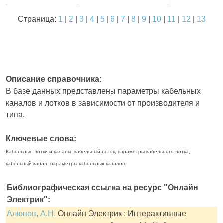
Страница:
1
|
2
|
3
|
4
|
5
|
6
|
7
|
8
|
9
|
10
|
11
|
12
|
13
Описание справочника:
В базе данных представлены параметры кабельных
каналов и лотков в зависимости от производителя и
типа.
Ключевые слова:
Кабельные лотки и каналы, кабельный лоток, параметры кабельного лотка,
кабельный канал, параметры кабельных каналов
Библиографическая ссылка на ресурс "Онлайн
Электрик":
Алюнов, А.Н.
Онлайн Электрик : Интерактивные