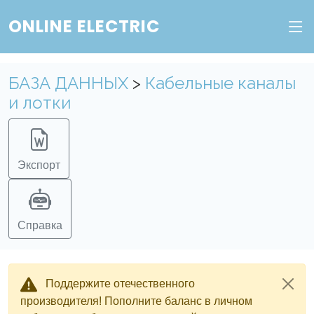
ONLINE ELECTRIC
Пополните баланс в личном кабинете, чтобы
получить доступ ко всем сервисам "Онлайн
Электрик" без ограничений.
БАЗА ДАННЫХ
>
Кабельные каналы
и лотки
Ок
Войти в систему
Регистрация
Экспорт
Справка
Поддержите отечественного
производителя! Пополните баланс в личном