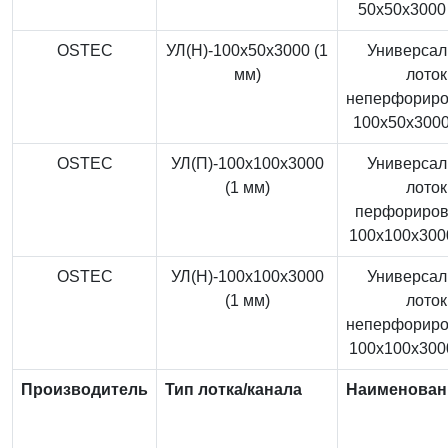
50x50x3000 
OSTEC
УЛ(Н)-100x50x3000 (1
Универса
мм)
лоток
неперфорир
100x50x3000
OSTEC
УЛ(П)-100x100x3000
Универса
(1 мм)
лоток
перфориро
100x100x3000
OSTEC
УЛ(Н)-100x100x3000
Универса
(1 мм)
лоток
неперфорир
100x100x3000
Производитель
Тип лотка/канала
Наименован