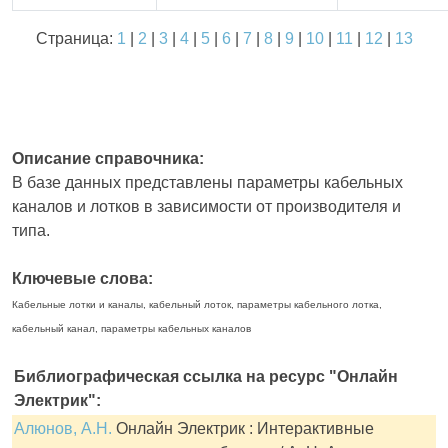
Страница:
1
|
2
|
3
|
4
|
5
|
6
|
7
|
8
|
9
|
10
|
11
|
12
|
13
Описание справочника:
В базе данных представлены параметры кабельных
каналов и лотков в зависимости от производителя и
типа.
Ключевые слова:
Кабельные лотки и каналы, кабельный лоток, параметры кабельного лотка,
кабельный канал, параметры кабельных каналов
Библиографическая ссылка на ресурс "Онлайн
Электрик":
Алюнов, А.Н.
Онлайн Электрик : Интерактивные