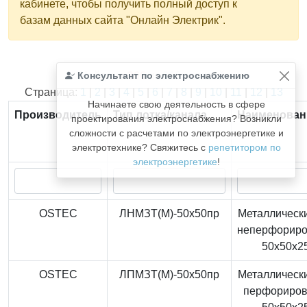
кабинете, чтобы получить полный доступ к
базам данных сайта "Онлайн Электрик".
Консультант по электроснабжению
Найдено
366
из
366
записей.
Страница:
1
|
2
|
3
|
4
|
5
|
6
|
7
|
8
|
9
|
10
|
11
|
12
|
13
Начинаете свою деятельность в сфере
Производитель
Тип лотка/канала
Наименован
проектирования электроснабжения? Возникли
сложности с расчетами по электроэнергетике и
электротехнике? Свяжитесь с
репетитором по
электроэнергетике
!
OSTEC
ЛНМЗТ(М)-50x50пр
Металлически
неперфорир
50x50x2
OSTEC
ЛПМЗТ(М)-50x50пр
Металлически
перфориро