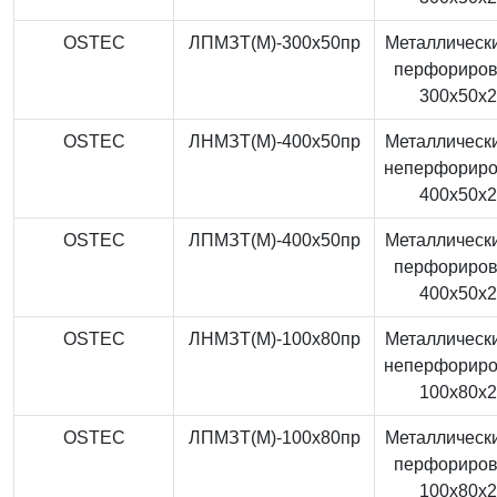
OSTEC
ЛПМЗТ(М)-300x50пр
Металлически
перфориро
300x50x
OSTEC
ЛНМЗТ(М)-400x50пр
Металлически
неперфорир
400x50x
OSTEC
ЛПМЗТ(М)-400x50пр
Металлически
перфориро
400x50x
OSTEC
ЛНМЗТ(М)-100x80пр
Металлически
неперфорир
100x80x
OSTEC
ЛПМЗТ(М)-100x80пр
Металлически
перфориро
100x80x