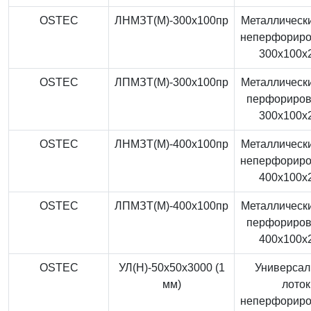
OSTEC
ЛНМЗТ(М)-300x100пр
Металлически
неперфорир
300x100x
OSTEC
ЛПМЗТ(М)-300x100пр
Металлически
перфориро
300x100x
OSTEC
ЛНМЗТ(М)-400x100пр
Металлически
неперфорир
400x100x
OSTEC
ЛПМЗТ(М)-400x100пр
Металлически
перфориро
400x100x
OSTEC
УЛ(Н)-50x50x3000 (1
Универса
мм)
лоток
неперфорир