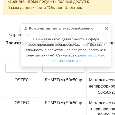
кабинете, чтобы получить полный доступ к
базам данных сайта "Онлайн Электрик".
Консультант по электроснабжению
Найдено
366
из
366
записей.
Страница:
1
|
2
|
3
|
4
|
5
|
6
|
7
|
8
|
9
|
10
|
11
|
12
|
13
Начинаете свою деятельность в сфере
Производитель
Тип лотка/канала
Наименован
проектирования электроснабжения? Возникли
сложности с расчетами по электроэнергетике и
электротехнике? Свяжитесь с
репетитором по
электроэнергетике
!
OSTEC
ЛНМЗТ(М)-50x50пр
Металлически
неперфорир
50x50x2
OSTEC
ЛПМЗТ(М)-50x50пр
Металлически
перфориро