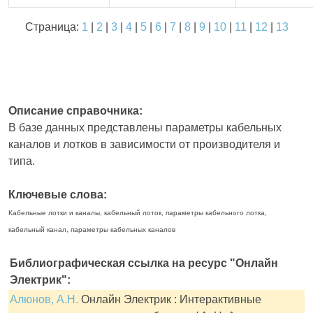
Страница:
1
|
2
|
3
|
4
|
5
|
6
|
7
|
8
|
9
|
10
|
11
|
12
|
13
Описание справочника:
В базе данных представлены параметры кабельных
каналов и лотков в зависимости от производителя и
типа.
Ключевые слова:
Кабельные лотки и каналы, кабельный лоток, параметры кабельного лотка,
кабельный канал, параметры кабельных каналов
Библиографическая ссылка на ресурс "Онлайн
Электрик":
Алюнов, А.Н.
Онлайн Электрик : Интерактивные