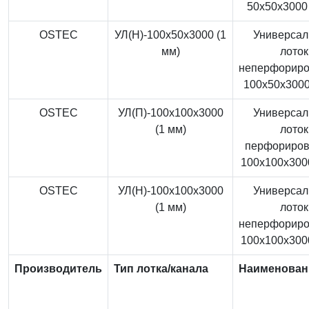
50x50x3000 
OSTEC
УЛ(Н)-100x50x3000 (1
Универса
мм)
лоток
неперфорир
100x50x3000
OSTEC
УЛ(П)-100x100x3000
Универса
(1 мм)
лоток
перфориро
100x100x3000
OSTEC
УЛ(Н)-100x100x3000
Универса
(1 мм)
лоток
неперфорир
100x100x3000
Производитель
Тип лотка/канала
Наименован