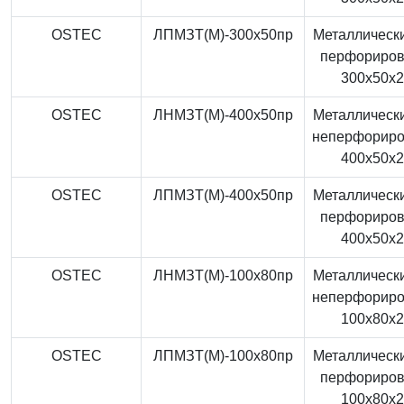
OSTEC
ЛПМЗТ(М)-300x50пр
Металлически
перфориро
300x50x
OSTEC
ЛНМЗТ(М)-400x50пр
Металлически
неперфорир
400x50x
OSTEC
ЛПМЗТ(М)-400x50пр
Металлически
перфориро
400x50x
OSTEC
ЛНМЗТ(М)-100x80пр
Металлически
неперфорир
100x80x
OSTEC
ЛПМЗТ(М)-100x80пр
Металлически
перфориро
100x80x