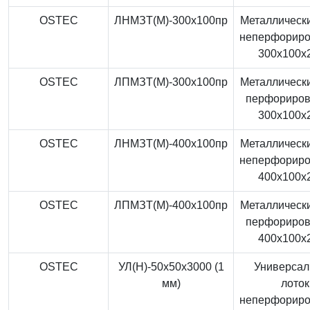
OSTEC
ЛНМЗТ(М)-300x100пр
Металлически
неперфорир
300x100x
OSTEC
ЛПМЗТ(М)-300x100пр
Металлически
перфориро
300x100x
OSTEC
ЛНМЗТ(М)-400x100пр
Металлически
неперфорир
400x100x
OSTEC
ЛПМЗТ(М)-400x100пр
Металлически
перфориро
400x100x
OSTEC
УЛ(Н)-50x50x3000 (1
Универса
мм)
лоток
неперфорир