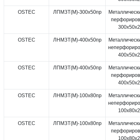
OSTEC
ЛПМЗТ(М)-300x50пр
Металлически
перфориро
300x50x
OSTEC
ЛНМЗТ(М)-400x50пр
Металлически
неперфорир
400x50x
OSTEC
ЛПМЗТ(М)-400x50пр
Металлически
перфориро
400x50x
OSTEC
ЛНМЗТ(М)-100x80пр
Металлически
неперфорир
100x80x
OSTEC
ЛПМЗТ(М)-100x80пр
Металлически
перфориро
100x80x