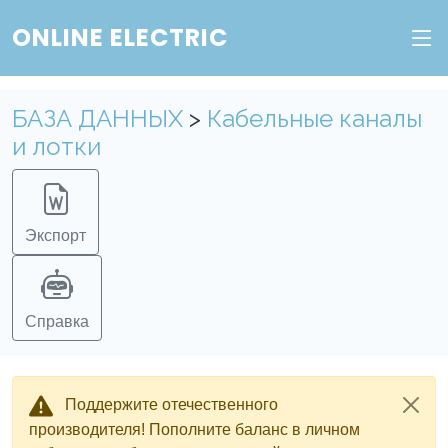
ONLINE ELECTRIC
Пополните баланс в личном кабинете, чтобы
получить доступ ко всем сервисам "Онлайн
Электрик" без ограничений.
БАЗА ДАННЫХ
>
Кабельные каналы
и лотки
Ок
Войти в систему
Регистрация
Экспорт
Справка
Поддержите отечественного
производителя! Пополните баланс в личном