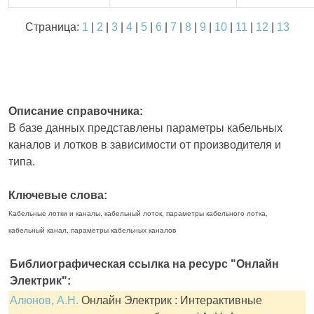
Страница:
1
|
2
|
3
|
4
|
5
|
6
|
7
|
8
|
9
|
10
|
11
|
12
|
13
Описание справочника:
В базе данных представлены параметры кабельных
каналов и лотков в зависимости от производителя и
типа.
Ключевые слова:
Кабельные лотки и каналы, кабельный лоток, параметры кабельного лотка,
кабельный канал, параметры кабельных каналов
Библиографическая ссылка на ресурс "Онлайн
Электрик":
Алюнов, А.Н.
Онлайн Электрик : Интерактивные