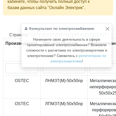
кабинете, чтобы получить полный доступ к
базам данных сайта "Онлайн Электрик".
Консультант по электроснабжению
Найдено
366
из
366
записей.
Страница:
1
|
2
|
3
|
4
|
5
|
6
|
7
|
8
|
9
|
10
|
11
|
12
|
13
Начинаете свою деятельность в сфере
Производитель
Тип лотка/канала
Наименован
проектирования электроснабжения? Возникли
сложности с расчетами по электроэнергетике и
электротехнике? Свяжитесь с
репетитором по
электроэнергетике
!
OSTEC
ЛНМЗТ(М)-50x50пр
Металлически
неперфорир
50x50x2
OSTEC
ЛПМЗТ(М)-50x50пр
Металлически
перфориро