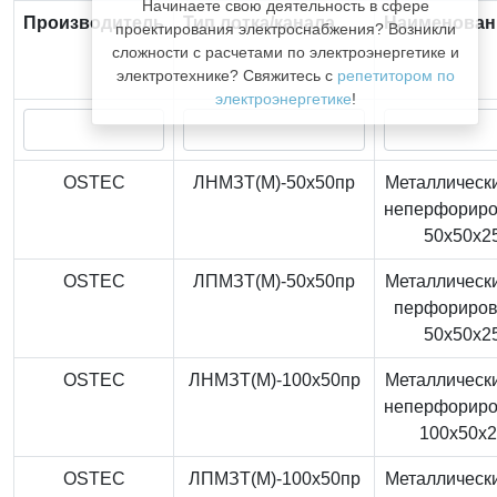
Начинаете свою деятельность в сфере
Производитель
Тип лотка/канала
Наименован
проектирования электроснабжения? Возникли
сложности с расчетами по электроэнергетике и
электротехнике? Свяжитесь с
репетитором по
электроэнергетике
!
OSTEC
ЛНМЗТ(М)-50x50пр
Металлически
неперфорир
50x50x2
OSTEC
ЛПМЗТ(М)-50x50пр
Металлически
перфориро
50x50x2
OSTEC
ЛНМЗТ(М)-100x50пр
Металлически
неперфорир
100x50x
OSTEC
ЛПМЗТ(М)-100x50пр
Металлически