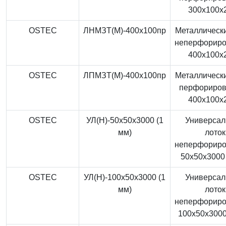
300x100x
OSTEC
ЛНМЗТ(М)-400x100пр
Металлически
неперфорир
400x100x
OSTEC
ЛПМЗТ(М)-400x100пр
Металлически
перфориро
400x100x
OSTEC
УЛ(Н)-50x50x3000 (1
Универса
мм)
лоток
неперфорир
50x50x3000 
OSTEC
УЛ(Н)-100x50x3000 (1
Универса
мм)
лоток
неперфорир
100x50x3000