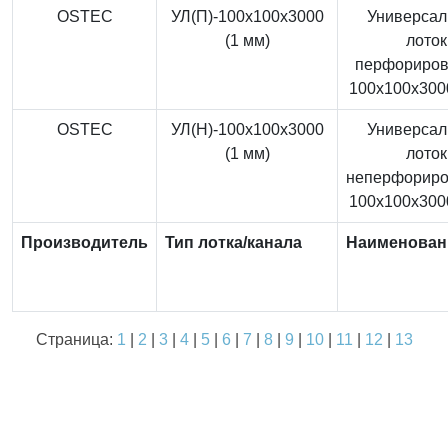
OSTEC
УЛ(П)-100x100x3000
Универса
(1 мм)
лоток
перфориро
100x100x3000
OSTEC
УЛ(Н)-100x100x3000
Универса
(1 мм)
лоток
неперфорир
100x100x3000
Производитель
Тип лотка/канала
Наименован
Страница:
1
|
2
|
3
|
4
|
5
|
6
|
7
|
8
|
9
|
10
|
11
|
12
|
13