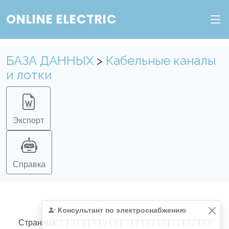
ONLINE ELECTRIC
БАЗА ДАННЫХ
>
Кабельные каналы
и лотки
Экспорт
Справка
Консультант по электроснабжению
Найдено
366
из
366
записей.
Страница:
1
|
2
|
3
|
4
|
5
|
6
|
7
|
8
|
9
|
10
|
11
|
12
|
13