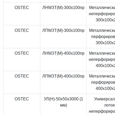
OSTEC
ЛНМЗТ(М)-300x100пр
Металлически
неперфорир
300x100x
OSTEC
ЛПМЗТ(М)-300x100пр
Металлически
перфориро
300x100x
OSTEC
ЛНМЗТ(М)-400x100пр
Металлически
неперфорир
400x100x
OSTEC
ЛПМЗТ(М)-400x100пр
Металлически
перфориро
400x100x
OSTEC
УЛ(Н)-50x50x3000 (1
Универса
мм)
лоток
неперфорир