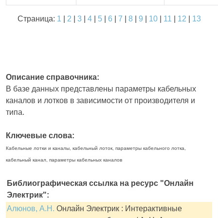
Страница:
1
|
2
|
3
|
4
|
5
|
6
|
7
|
8
|
9
|
10
|
11
|
12
|
13
Описание справочника:
В базе данных представлены параметры кабельных
каналов и лотков в зависимости от производителя и
типа.
Ключевые слова:
Кабельные лотки и каналы, кабельный лоток, параметры кабельного лотка,
кабельный канал, параметры кабельных каналов
Библиографическая ссылка на ресурс "Онлайн
Электрик":
Алюнов, А.Н.
Онлайн Электрик : Интерактивные