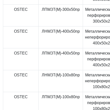
OSTEC
ЛПМЗТ(М)-300x50пр
Металлически
перфориро
300x50x
OSTEC
ЛНМЗТ(М)-400x50пр
Металлически
неперфорир
400x50x
OSTEC
ЛПМЗТ(М)-400x50пр
Металлически
перфориро
400x50x
OSTEC
ЛНМЗТ(М)-100x80пр
Металлически
неперфорир
100x80x
OSTEC
ЛПМЗТ(М)-100x80пр
Металлически
перфориро
100x80x