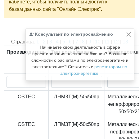
кабинете, чтобы получить полный доступ к
базам данных сайта "Онлайн Электрик".
Консультант по электроснабжению
Найдено
366
из
366
записей.
Страница:
1
|
2
|
3
|
4
|
5
|
6
|
7
|
8
|
9
|
10
|
11
|
12
|
13
Начинаете свою деятельность в сфере
Производитель
Тип лотка/канала
Наименован
проектирования электроснабжения? Возникли
сложности с расчетами по электроэнергетике и
электротехнике? Свяжитесь с
репетитором по
электроэнергетике
!
OSTEC
ЛНМЗТ(М)-50x50пр
Металлически
неперфорир
50x50x2
OSTEC
ЛПМЗТ(М)-50x50пр
Металлически
перфориро