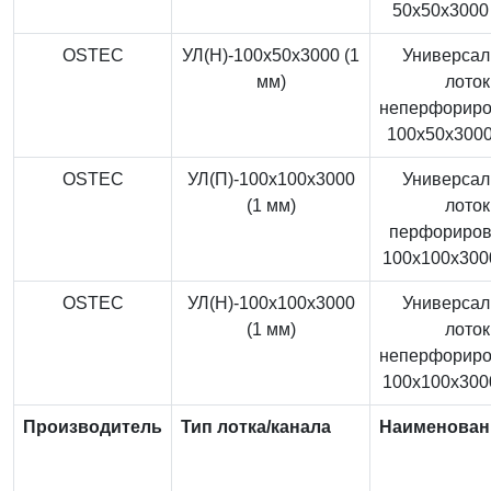
50x50x3000 
OSTEC
УЛ(Н)-100x50x3000 (1
Универса
мм)
лоток
неперфорир
100x50x3000
OSTEC
УЛ(П)-100x100x3000
Универса
(1 мм)
лоток
перфориро
100x100x3000
OSTEC
УЛ(Н)-100x100x3000
Универса
(1 мм)
лоток
неперфорир
100x100x3000
Производитель
Тип лотка/канала
Наименован