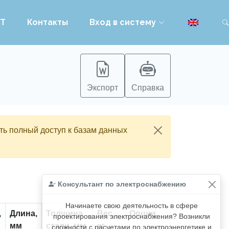
PT
Контакты
Вход в систему
Экспорт
Справка
ть полный доступ к базам данных
Консультант по электроснабжению
Начинаете свою деятельность в сфере
,
Длина,
Толщина
Вес,
Опции
проектирования электроснабжения? Возникли
мм
стали, мм
кг
сложности с расчетами по электроэнергетике и