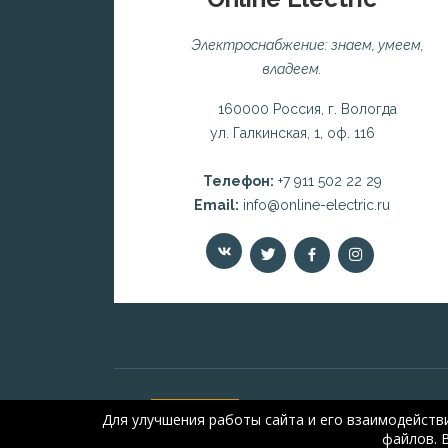
Электроснабжение: знаем, умеем,
владеем.
160000 Россия, г. Вологда
ул. Галкинская, 1, оф. 116
Телефон:
+7 911 502 22 29
Email:
info@online-electric.ru
Для улучшения работы сайта и его взаимодейств
файлов. 