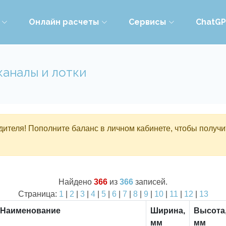
Онлайн расчеты
Сервисы
ChatG
каналы и лотки
ителя! Пополните баланс в личном кабинете, чтобы получи
Найдено
366
из
366
записей.
Страница:
1
|
2
|
3
|
4
|
5
|
6
|
7
|
8
|
9
|
10
|
11
|
12
|
13
Наименование
Ширина,
Высота
мм
мм