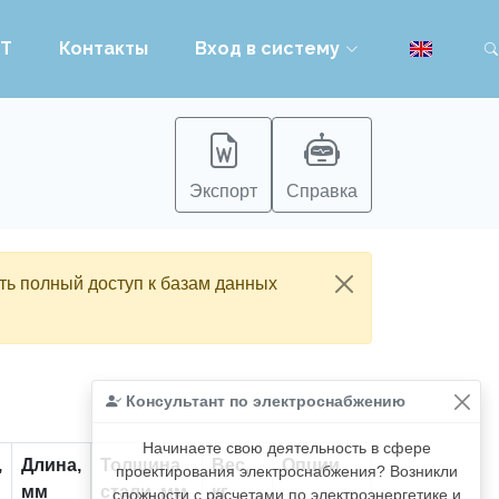
PT
Контакты
Вход в систему
Экспорт
Справка
ть полный доступ к базам данных
Консультант по электроснабжению
Начинаете свою деятельность в сфере
,
Длина,
Толщина
Вес,
Опции
проектирования электроснабжения? Возникли
мм
стали, мм
кг
сложности с расчетами по электроэнергетике и