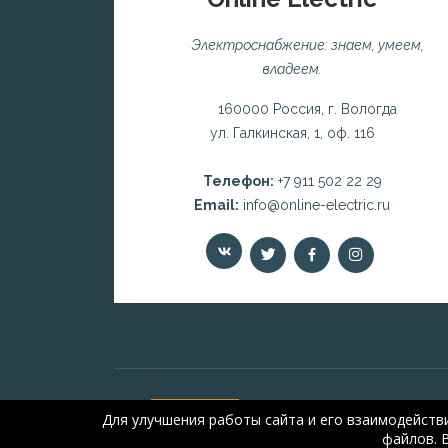
Электроснабжение: знаем, умеем,
владеем.
160000 Россия, г. Вологда
ул. Галкинская, 1, оф. 116
Телефон:
+7 911 502 22 29
Email:
info@online-electric.ru
Для улучшения работы сайта и его взаимодейств
файлов. 