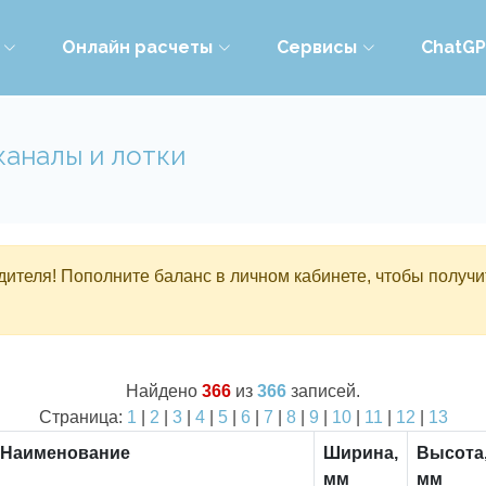
Онлайн расчеты
Сервисы
ChatG
каналы и лотки
ителя! Пополните баланс в личном кабинете, чтобы получи
Найдено
366
из
366
записей.
Страница:
1
|
2
|
3
|
4
|
5
|
6
|
7
|
8
|
9
|
10
|
11
|
12
|
13
Наименование
Ширина,
Высота
мм
мм