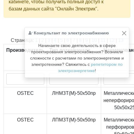
кабинете, чтобы получить полный доступ к
базам данных сайта "Онлайн Электрик".
Консультант по электроснабжению
Найдено
366
из
366
записей.
Страница:
1
|
2
|
3
|
4
|
5
|
6
|
7
|
8
|
9
|
10
|
11
|
12
|
13
Начинаете свою деятельность в сфере
Производитель
Тип лотка/канала
Наименован
проектирования электроснабжения? Возникли
сложности с расчетами по электроэнергетике и
электротехнике? Свяжитесь с
репетитором по
электроэнергетике
!
OSTEC
ЛНМЗТ(М)-50x50пр
Металлически
неперфорир
50x50x2
OSTEC
ЛПМЗТ(М)-50x50пр
Металлически
перфориро