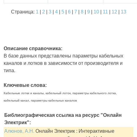
Страница:
1
|
2
|
3
|
4
|
5
|
6
|
7
|
8
|
9
|
10
|
11
|
12
|
13
Описание справочника:
В базе данных представлены параметры кабельных
каналов и лотков в зависимости от производителя и
типа.
Ключевые слова:
Кабельные лотки и каналы, кабельный лоток, параметры кабельного лотка,
кабельный канал, параметры кабельных каналов
Библиографическая ссылка на ресурс "Онлайн
Электрик":
Алюнов, А.Н.
Онлайн Электрик : Интерактивные