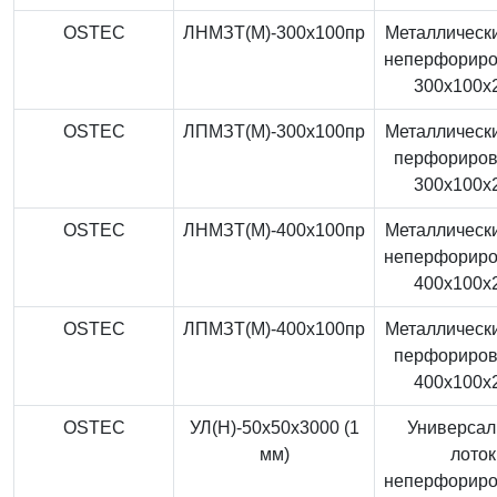
OSTEC
ЛНМЗТ(М)-300x100пр
Металлически
неперфорир
300x100x
OSTEC
ЛПМЗТ(М)-300x100пр
Металлически
перфориро
300x100x
OSTEC
ЛНМЗТ(М)-400x100пр
Металлически
неперфорир
400x100x
OSTEC
ЛПМЗТ(М)-400x100пр
Металлически
перфориро
400x100x
OSTEC
УЛ(Н)-50x50x3000 (1
Универса
мм)
лоток
неперфорир