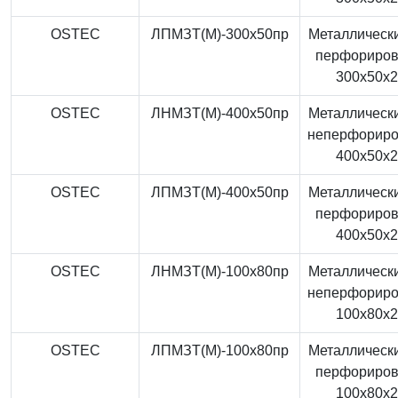
OSTEC
ЛПМЗТ(М)-300x50пр
Металлически
перфориро
300x50x
OSTEC
ЛНМЗТ(М)-400x50пр
Металлически
неперфорир
400x50x
OSTEC
ЛПМЗТ(М)-400x50пр
Металлически
перфориро
400x50x
OSTEC
ЛНМЗТ(М)-100x80пр
Металлически
неперфорир
100x80x
OSTEC
ЛПМЗТ(М)-100x80пр
Металлически
перфориро
100x80x