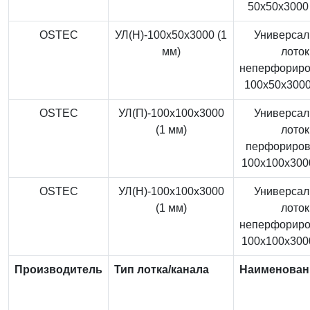
50x50x3000 
OSTEC
УЛ(Н)-100x50x3000 (1
Универса
мм)
лоток
неперфорир
100x50x3000
OSTEC
УЛ(П)-100x100x3000
Универса
(1 мм)
лоток
перфориро
100x100x3000
OSTEC
УЛ(Н)-100x100x3000
Универса
(1 мм)
лоток
неперфорир
100x100x3000
Производитель
Тип лотка/канала
Наименован