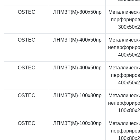
OSTEC
ЛПМЗТ(М)-300x50пр
Металлически
перфориро
300x50x
OSTEC
ЛНМЗТ(М)-400x50пр
Металлически
неперфорир
400x50x
OSTEC
ЛПМЗТ(М)-400x50пр
Металлически
перфориро
400x50x
OSTEC
ЛНМЗТ(М)-100x80пр
Металлически
неперфорир
100x80x
OSTEC
ЛПМЗТ(М)-100x80пр
Металлически
перфориро
100x80x