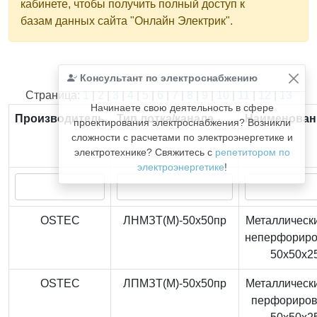
кабинете, чтобы получить полный доступ к
базам данных сайта "Онлайн Электрик".
Консультант по электроснабжению
Найдено
366
из
366
записей.
Страница:
1
|
2
|
3
|
4
|
5
|
6
|
7
|
8
|
9
|
10
|
11
|
12
|
13
Начинаете свою деятельность в сфере
Производитель
Тип лотка/канала
Наименован
проектирования электроснабжения? Возникли
сложности с расчетами по электроэнергетике и
электротехнике? Свяжитесь с
репетитором по
электроэнергетике
!
OSTEC
ЛНМЗТ(М)-50x50пр
Металлически
неперфорир
50x50x2
OSTEC
ЛПМЗТ(М)-50x50пр
Металлически
перфориро