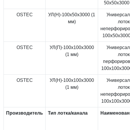
50x50x3000 
OSTEC
УЛ(Н)-100x50x3000 (1
Универса
мм)
лоток
неперфорир
100x50x3000
OSTEC
УЛ(П)-100x100x3000
Универса
(1 мм)
лоток
перфориро
100x100x3000
OSTEC
УЛ(Н)-100x100x3000
Универса
(1 мм)
лоток
неперфорир
100x100x3000
Производитель
Тип лотка/канала
Наименован