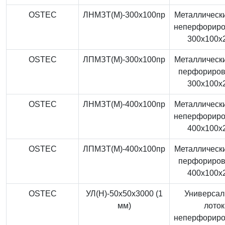
OSTEC
ЛНМЗТ(М)-300x100пр
Металлически
неперфорир
300x100x
OSTEC
ЛПМЗТ(М)-300x100пр
Металлически
перфориро
300x100x
OSTEC
ЛНМЗТ(М)-400x100пр
Металлически
неперфорир
400x100x
OSTEC
ЛПМЗТ(М)-400x100пр
Металлически
перфориро
400x100x
OSTEC
УЛ(Н)-50x50x3000 (1
Универса
мм)
лоток
неперфорир