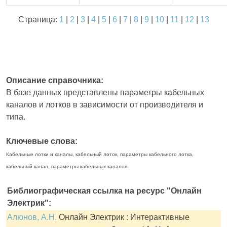
Страница:
1
|
2
|
3
|
4
|
5
|
6
|
7
|
8
|
9
|
10
|
11
|
12
|
13
Описание справочника:
В базе данных представлены параметры кабельных
каналов и лотков в зависимости от производителя и
типа.
Ключевые слова:
Кабельные лотки и каналы, кабельный лоток, параметры кабельного лотка,
кабельный канал, параметры кабельных каналов
Библиографическая ссылка на ресурс "Онлайн
Электрик":
Алюнов, А.Н.
Онлайн Электрик : Интерактивные