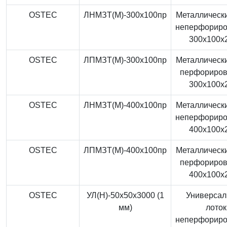
OSTEC
ЛНМЗТ(М)-300x100пр
Металлически
неперфорир
300x100x
OSTEC
ЛПМЗТ(М)-300x100пр
Металлически
перфориро
300x100x
OSTEC
ЛНМЗТ(М)-400x100пр
Металлически
неперфорир
400x100x
OSTEC
ЛПМЗТ(М)-400x100пр
Металлически
перфориро
400x100x
OSTEC
УЛ(Н)-50x50x3000 (1
Универса
мм)
лоток
неперфорир