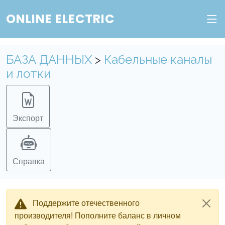
ONLINE ELECTRIC
Веб-сервис "Онлайн Электрик"
Пополните баланс в личном кабинете, чтобы
БАЗА ДАННЫХ
>
Кабельные каналы
получить доступ ко всем сервисам "Онлайн
и лотки
Электрик" без ограничений.
Ок
Войти в систему
Регистрация
Экспорт
Справка
Поддержите отечественного
производителя! Пополните баланс в личном