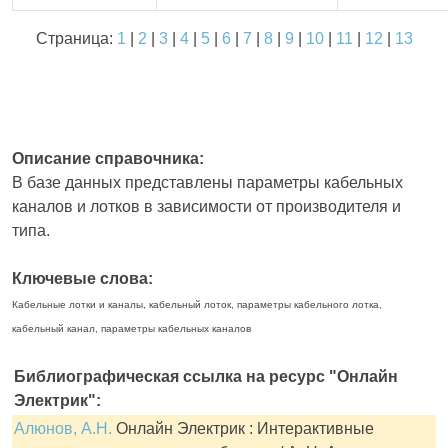
Страница:
1
|
2
|
3
|
4
|
5
|
6
|
7
|
8
|
9
|
10
|
11
|
12
|
13
Описание справочника:
В базе данных представлены параметры кабельных
каналов и лотков в зависимости от производителя и
типа.
Ключевые слова:
Кабельные лотки и каналы, кабельный лоток, параметры кабельного лотка,
кабельный канал, параметры кабельных каналов
Библиографическая ссылка на ресурс "Онлайн
Электрик":
Алюнов, А.Н.
Онлайн Электрик : Интерактивные