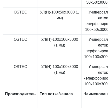
50x50x3000 
OSTEC
УЛ(Н)-100x50x3000 (1
Универса
мм)
лоток
неперфорир
100x50x3000
OSTEC
УЛ(П)-100x100x3000
Универса
(1 мм)
лоток
перфориро
100x100x3000
OSTEC
УЛ(Н)-100x100x3000
Универса
(1 мм)
лоток
неперфорир
100x100x3000
Производитель
Тип лотка/канала
Наименован