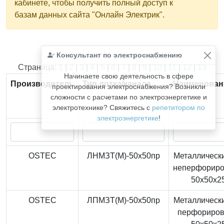
кабинете, чтобы получить полный доступ к
базам данных сайта "Онлайн Электрик".
Консультант по электроснабжению
Найдено
366
из
366
записей.
Страница:
1
|
2
|
3
|
4
|
5
|
6
|
7
|
8
|
9
|
10
|
11
|
12
|
13
Начинаете свою деятельность в сфере
Производитель
Тип лотка/канала
Наименован
проектирования электроснабжения? Возникли
сложности с расчетами по электроэнергетике и
электротехнике? Свяжитесь с
репетитором по
электроэнергетике
!
OSTEC
ЛНМЗТ(М)-50x50пр
Металлически
неперфорир
50x50x2
OSTEC
ЛПМЗТ(М)-50x50пр
Металлически
перфориро