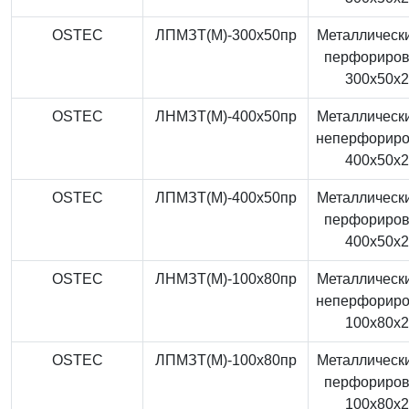
OSTEC
ЛПМЗТ(М)-300x50пр
Металлически
перфориро
300x50x
OSTEC
ЛНМЗТ(М)-400x50пр
Металлически
неперфорир
400x50x
OSTEC
ЛПМЗТ(М)-400x50пр
Металлически
перфориро
400x50x
OSTEC
ЛНМЗТ(М)-100x80пр
Металлически
неперфорир
100x80x
OSTEC
ЛПМЗТ(М)-100x80пр
Металлически
перфориро
100x80x