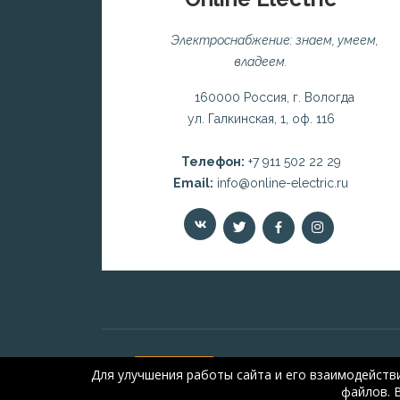
Электроснабжение: знаем, умеем,
владеем.
160000 Россия, г. Вологда
ул. Галкинская, 1, оф. 116
Телефон:
+7 911 502 22 29
Email:
info@online-electric.ru
Для улучшения работы сайта и его взаимодейств
файлов. 