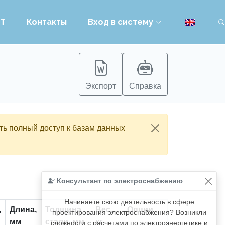
PT
Контакты
Вход в систему
Экспорт
Справка
ть полный доступ к базам данных
Консультант по электроснабжению
Начинаете свою деятельность в сфере
,
Длина,
Толщина
Вес,
Опции
проектирования электроснабжения? Возникли
мм
стали, мм
кг
сложности с расчетами по электроэнергетике и