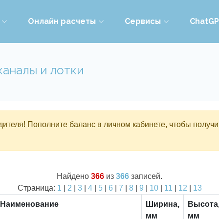
Онлайн расчеты
Сервисы
ChatG
каналы и лотки
ителя! Пополните баланс в личном кабинете, чтобы получи
Найдено
366
из
366
записей.
Страница:
1
|
2
|
3
|
4
|
5
|
6
|
7
|
8
|
9
|
10
|
11
|
12
|
13
Наименование
Ширина,
Высота
мм
мм