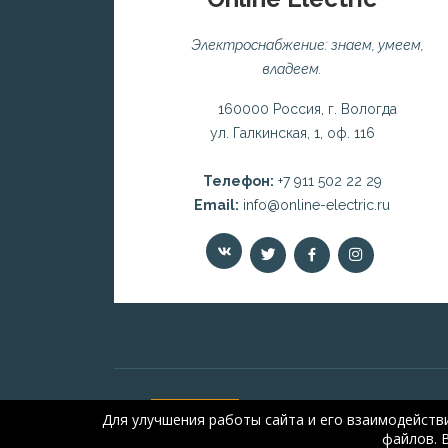
Электроснабжение: знаем, умеем,
владеем.
160000 Россия, г. Вологда
ул. Галкинская, 1, оф. 116
Телефон:
+7 911 502 22 29
Email:
info@online-electric.ru
Для улучшения работы сайта и его взаимодейств
файлов. 