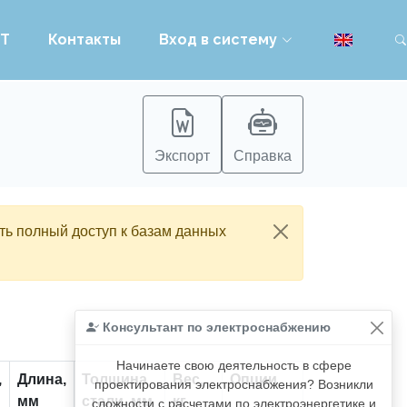
PT
Контакты
Вход в систему
Экспорт
Справка
ть полный доступ к базам данных
Консультант по электроснабжению
Начинаете свою деятельность в сфере
,
Длина,
Толщина
Вес,
Опции
проектирования электроснабжения? Возникли
мм
стали, мм
кг
сложности с расчетами по электроэнергетике и