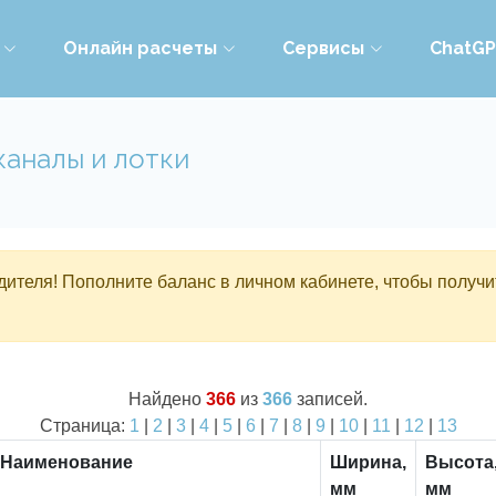
Онлайн расчеты
Сервисы
ChatG
каналы и лотки
ителя! Пополните баланс в личном кабинете, чтобы получи
Найдено
366
из
366
записей.
Страница:
1
|
2
|
3
|
4
|
5
|
6
|
7
|
8
|
9
|
10
|
11
|
12
|
13
Наименование
Ширина,
Высота
мм
мм