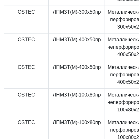
OSTEC
ЛПМЗТ(М)-300x50пр
Металлически
перфориро
300x50x
OSTEC
ЛНМЗТ(М)-400x50пр
Металлически
неперфорир
400x50x
OSTEC
ЛПМЗТ(М)-400x50пр
Металлически
перфориро
400x50x
OSTEC
ЛНМЗТ(М)-100x80пр
Металлически
неперфорир
100x80x
OSTEC
ЛПМЗТ(М)-100x80пр
Металлически
перфориро
100x80x