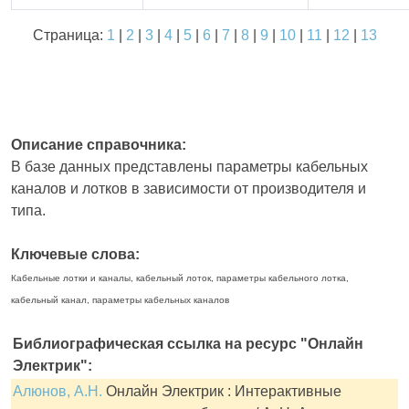
Страница:
1
|
2
|
3
|
4
|
5
|
6
|
7
|
8
|
9
|
10
|
11
|
12
|
13
Описание справочника:
В базе данных представлены параметры кабельных
каналов и лотков в зависимости от производителя и
типа.
Ключевые слова:
Кабельные лотки и каналы, кабельный лоток, параметры кабельного лотка,
кабельный канал, параметры кабельных каналов
Библиографическая ссылка на ресурс "Онлайн
Электрик":
Алюнов, А.Н.
Онлайн Электрик : Интерактивные