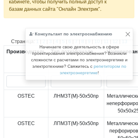
кабинете, чтобы получить полный доступ к
базам данных сайта "Онлайн Электрик".
Консультант по электроснабжению
Найдено
366
из
366
записей.
Страница:
1
|
2
|
3
|
4
|
5
|
6
|
7
|
8
|
9
|
10
|
11
|
12
|
13
Начинаете свою деятельность в сфере
Производитель
Тип лотка/канала
Наименован
проектирования электроснабжения? Возникли
сложности с расчетами по электроэнергетике и
электротехнике? Свяжитесь с
репетитором по
электроэнергетике
!
OSTEC
ЛНМЗТ(М)-50x50пр
Металлически
неперфорир
50x50x2
OSTEC
ЛПМЗТ(М)-50x50пр
Металлически
перфориро