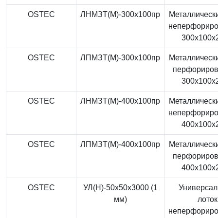
OSTEC
ЛНМЗТ(М)-300x100пр
Металлически
неперфорир
300x100x
OSTEC
ЛПМЗТ(М)-300x100пр
Металлически
перфориро
300x100x
OSTEC
ЛНМЗТ(М)-400x100пр
Металлически
неперфорир
400x100x
OSTEC
ЛПМЗТ(М)-400x100пр
Металлически
перфориро
400x100x
OSTEC
УЛ(Н)-50x50x3000 (1
Универса
мм)
лоток
неперфорир