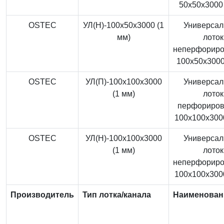
50x50x3000 
OSTEC
УЛ(Н)-100x50x3000 (1
Универса
мм)
лоток
неперфорир
100x50x3000
OSTEC
УЛ(П)-100x100x3000
Универса
(1 мм)
лоток
перфориро
100x100x3000
OSTEC
УЛ(Н)-100x100x3000
Универса
(1 мм)
лоток
неперфорир
100x100x3000
Производитель
Тип лотка/канала
Наименован