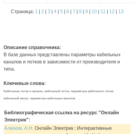
Страница:
1
|
2
|
3
|
4
|
5
|
6
|
7
|
8
|
9
|
10
|
11
|
12
|
13
Описание справочника:
В базе данных представлены параметры кабельных
каналов и лотков в зависимости от производителя и
типа.
Ключевые слова:
Кабельные лотки и каналы, кабельный лоток, параметры кабельного лотка,
кабельный канал, параметры кабельных каналов
Библиографическая ссылка на ресурс "Онлайн
Электрик":
Алюнов, А.Н.
Онлайн Электрик : Интерактивные