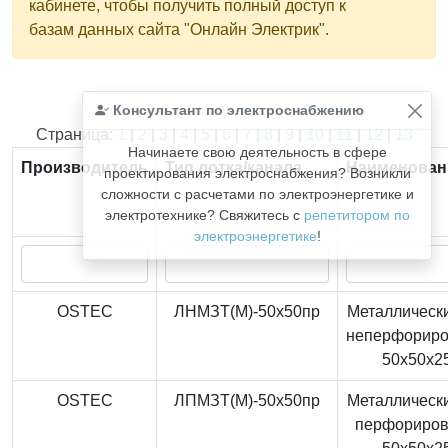
кабинете, чтобы получить полный доступ к
базам данных сайта "Онлайн Электрик".
Консультант по электроснабжению
Найдено
366
из
366
записей.
Страница:
1
|
2
|
3
|
4
|
5
|
6
|
7
|
8
|
9
|
10
|
11
|
12
|
13
Начинаете свою деятельность в сфере
Производитель
Тип лотка/канала
Наименован
проектирования электроснабжения? Возникли
сложности с расчетами по электроэнергетике и
электротехнике? Свяжитесь с
репетитором по
электроэнергетике
!
OSTEC
ЛНМЗТ(М)-50x50пр
Металлически
неперфорир
50x50x2
OSTEC
ЛПМЗТ(М)-50x50пр
Металлически
перфориро