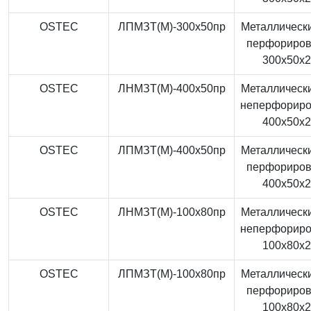
OSTEC
ЛПМЗТ(М)-300x50пр
Металлически
перфориро
300x50x
OSTEC
ЛНМЗТ(М)-400x50пр
Металлически
неперфорир
400x50x
OSTEC
ЛПМЗТ(М)-400x50пр
Металлически
перфориро
400x50x
OSTEC
ЛНМЗТ(М)-100x80пр
Металлически
неперфорир
100x80x
OSTEC
ЛПМЗТ(М)-100x80пр
Металлически
перфориро
100x80x