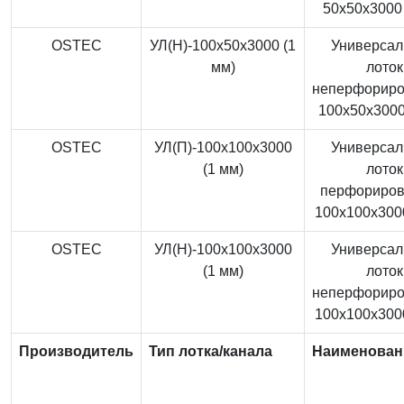
50x50x3000 
OSTEC
УЛ(Н)-100x50x3000 (1
Универса
мм)
лоток
неперфорир
100x50x3000
OSTEC
УЛ(П)-100x100x3000
Универса
(1 мм)
лоток
перфориро
100x100x3000
OSTEC
УЛ(Н)-100x100x3000
Универса
(1 мм)
лоток
неперфорир
100x100x3000
Производитель
Тип лотка/канала
Наименован