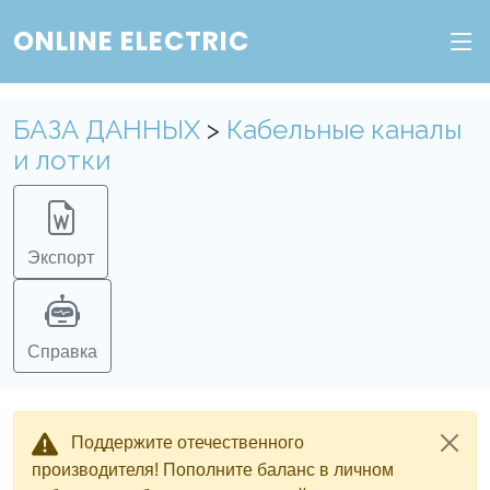
Веб-сервис "Онлайн Электрик"
ONLINE ELECTRIC
Пополните баланс в личном кабинете, чтобы
получить доступ ко всем сервисам "Онлайн
Электрик" без ограничений.
БАЗА ДАННЫХ
>
Кабельные каналы
и лотки
Ок
Войти в систему
Регистрация
Экспорт
Справка
Поддержите отечественного
производителя! Пополните баланс в личном