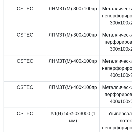
OSTEC
ЛНМЗТ(М)-300x100пр
Металлически
неперфорир
300x100x
OSTEC
ЛПМЗТ(М)-300x100пр
Металлически
перфориро
300x100x
OSTEC
ЛНМЗТ(М)-400x100пр
Металлически
неперфорир
400x100x
OSTEC
ЛПМЗТ(М)-400x100пр
Металлически
перфориро
400x100x
OSTEC
УЛ(Н)-50x50x3000 (1
Универса
мм)
лоток
неперфорир