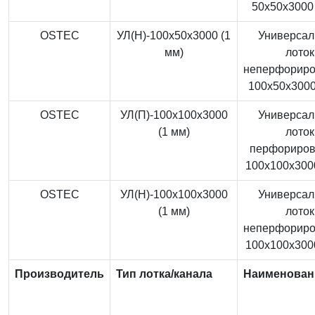
50x50x3000 
OSTEC
УЛ(Н)-100x50x3000 (1
Универса
мм)
лоток
неперфорир
100x50x3000
OSTEC
УЛ(П)-100x100x3000
Универса
(1 мм)
лоток
перфориро
100x100x3000
OSTEC
УЛ(Н)-100x100x3000
Универса
(1 мм)
лоток
неперфорир
100x100x3000
Производитель
Тип лотка/канала
Наименован