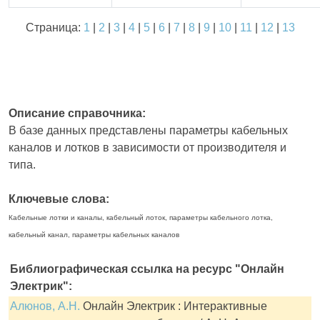
Страница:
1
|
2
|
3
|
4
|
5
|
6
|
7
|
8
|
9
|
10
|
11
|
12
|
13
Описание справочника:
В базе данных представлены параметры кабельных
каналов и лотков в зависимости от производителя и
типа.
Ключевые слова:
Кабельные лотки и каналы, кабельный лоток, параметры кабельного лотка,
кабельный канал, параметры кабельных каналов
Библиографическая ссылка на ресурс "Онлайн
Электрик":
Алюнов, А.Н.
Онлайн Электрик : Интерактивные