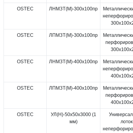
OSTEC
ЛНМЗТ(М)-300x100пр
Металлически
неперфорир
300x100x
OSTEC
ЛПМЗТ(М)-300x100пр
Металлически
перфориро
300x100x
OSTEC
ЛНМЗТ(М)-400x100пр
Металлически
неперфорир
400x100x
OSTEC
ЛПМЗТ(М)-400x100пр
Металлически
перфориро
400x100x
OSTEC
УЛ(Н)-50x50x3000 (1
Универса
мм)
лоток
неперфорир