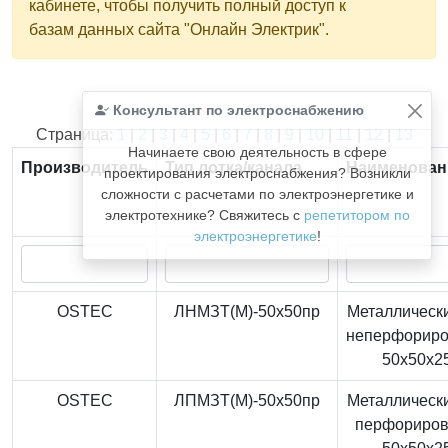
кабинете, чтобы получить полный доступ к
базам данных сайта "Онлайн Электрик".
Консультант по электроснабжению
Найдено
366
из
366
записей.
Страница:
1
|
2
|
3
|
4
|
5
|
6
|
7
|
8
|
9
|
10
|
11
|
12
|
13
Начинаете свою деятельность в сфере
Производитель
Тип лотка/канала
Наименован
проектирования электроснабжения? Возникли
сложности с расчетами по электроэнергетике и
электротехнике? Свяжитесь с
репетитором по
электроэнергетике
!
OSTEC
ЛНМЗТ(М)-50x50пр
Металлически
неперфорир
50x50x2
OSTEC
ЛПМЗТ(М)-50x50пр
Металлически
перфориро