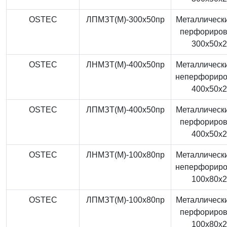
OSTEC
ЛПМЗТ(М)-300x50пр
Металлически
перфориро
300x50x
OSTEC
ЛНМЗТ(М)-400x50пр
Металлически
неперфорир
400x50x
OSTEC
ЛПМЗТ(М)-400x50пр
Металлически
перфориро
400x50x
OSTEC
ЛНМЗТ(М)-100x80пр
Металлически
неперфорир
100x80x
OSTEC
ЛПМЗТ(М)-100x80пр
Металлически
перфориро
100x80x