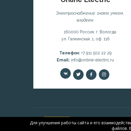
Электроснабжение: знаем, умеем,
владеем.
160000 Россия, г. Вологда
ул. Галкинская, 1, оф. 116
Телефон:
+7 911 502 22 29
Email:
info@online-electric.ru
Для улучшения работы сайта и его взаимодейств
файлов. 