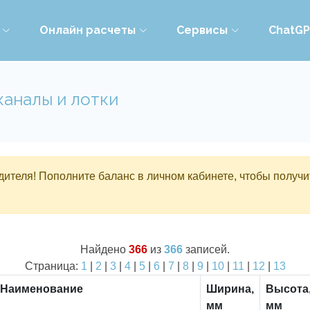
Онлайн расчеты
Сервисы
ChatG
каналы и лотки
ителя! Пополните баланс в личном кабинете, чтобы получи
Найдено
366
из
366
записей.
Страница:
1
|
2
|
3
|
4
|
5
|
6
|
7
|
8
|
9
|
10
|
11
|
12
|
13
Наименование
Ширина,
Высота
мм
мм