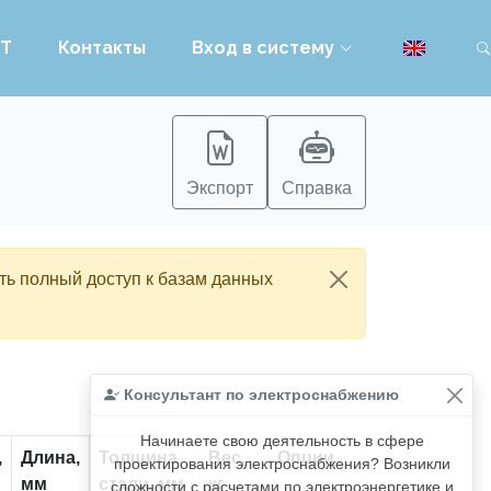
PT
Контакты
Вход в систему
Экспорт
Справка
ть полный доступ к базам данных
Консультант по электроснабжению
Начинаете свою деятельность в сфере
,
Длина,
Толщина
Вес,
Опции
проектирования электроснабжения? Возникли
мм
стали, мм
кг
сложности с расчетами по электроэнергетике и