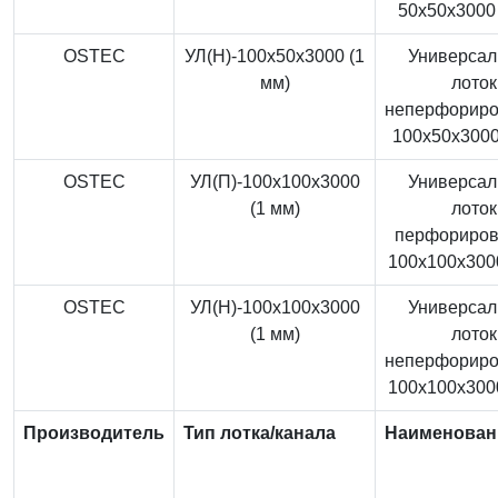
50x50x3000 
OSTEC
УЛ(Н)-100x50x3000 (1
Универса
мм)
лоток
неперфорир
100x50x3000
OSTEC
УЛ(П)-100x100x3000
Универса
(1 мм)
лоток
перфориро
100x100x3000
OSTEC
УЛ(Н)-100x100x3000
Универса
(1 мм)
лоток
неперфорир
100x100x3000
Производитель
Тип лотка/канала
Наименован