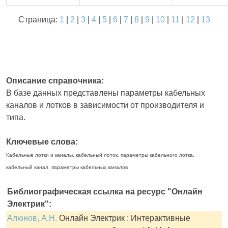
Страница:
1
|
2
|
3
|
4
|
5
|
6
|
7
|
8
|
9
|
10
|
11
|
12
|
13
Описание справочника:
В базе данных представлены параметры кабельных
каналов и лотков в зависимости от производителя и
типа.
Ключевые слова:
Кабельные лотки и каналы, кабельный лоток, параметры кабельного лотка,
кабельный канал, параметры кабельных каналов
Библиографическая ссылка на ресурс "Онлайн
Электрик":
Алюнов, А.Н.
Онлайн Электрик : Интерактивные