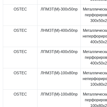
OSTEC
ЛПМЗТ(М)-300x50пр
Металлически
перфориро
300x50x
OSTEC
ЛНМЗТ(М)-400x50пр
Металлически
неперфорир
400x50x
OSTEC
ЛПМЗТ(М)-400x50пр
Металлически
перфориро
400x50x
OSTEC
ЛНМЗТ(М)-100x80пр
Металлически
неперфорир
100x80x
OSTEC
ЛПМЗТ(М)-100x80пр
Металлически
перфориро
100x80x