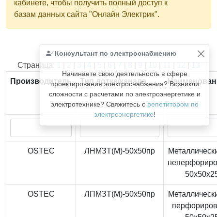
кабинете, чтобы получить полный доступ к
базам данных сайта "Онлайн Электрик".
Консультант по электроснабжению
Найдено
366
из
366
записей.
Страница:
1
|
2
|
3
|
4
|
5
|
6
|
7
|
8
|
9
|
10
|
11
|
12
|
13
Начинаете свою деятельность в сфере
Производитель
Тип лотка/канала
Наименован
проектирования электроснабжения? Возникли
сложности с расчетами по электроэнергетике и
электротехнике? Свяжитесь с
репетитором по
электроэнергетике
!
OSTEC
ЛНМЗТ(М)-50x50пр
Металлически
неперфорир
50x50x2
OSTEC
ЛПМЗТ(М)-50x50пр
Металлически
перфориро