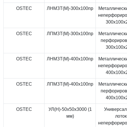
OSTEC
ЛНМЗТ(М)-300x100пр
Металлически
неперфорир
300x100x
OSTEC
ЛПМЗТ(М)-300x100пр
Металлически
перфориро
300x100x
OSTEC
ЛНМЗТ(М)-400x100пр
Металлически
неперфорир
400x100x
OSTEC
ЛПМЗТ(М)-400x100пр
Металлически
перфориро
400x100x
OSTEC
УЛ(Н)-50x50x3000 (1
Универса
мм)
лоток
неперфорир