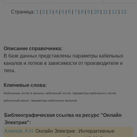
Страница:
1
|
2
|
3
|
4
|
5
|
6
|
7
|
8
|
9
|
10
|
11
|
12
|
13
Описание справочника:
В базе данных представлены параметры кабельных
каналов и лотков в зависимости от производителя и
типа.
Ключевые слова:
Кабельные лотки и каналы, кабельный лоток, параметры кабельного лотка,
кабельный канал, параметры кабельных каналов
Библиографическая ссылка на ресурс "Онлайн
Электрик":
Алюнов, А.Н.
Онлайн Электрик : Интерактивные