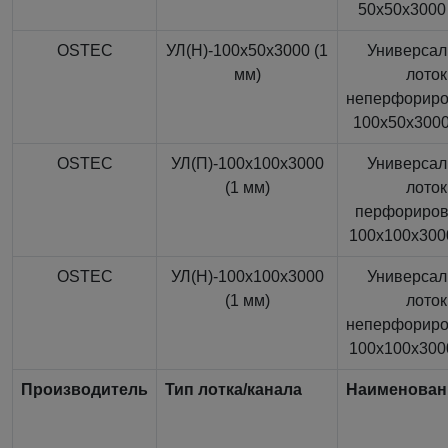
50x50x3000 
OSTEC
УЛ(Н)-100x50x3000 (1
Универса
мм)
лоток
неперфорир
100x50x3000
OSTEC
УЛ(П)-100x100x3000
Универса
(1 мм)
лоток
перфориро
100x100x3000
OSTEC
УЛ(Н)-100x100x3000
Универса
(1 мм)
лоток
неперфорир
100x100x3000
Производитель
Тип лотка/канала
Наименован