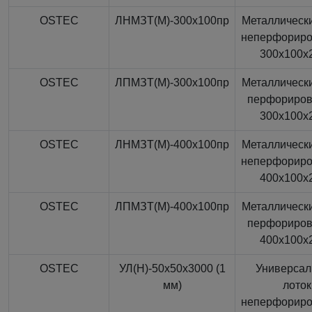
OSTEC
ЛНМЗТ(М)-300x100пр
Металлически
неперфорир
300x100x
OSTEC
ЛПМЗТ(М)-300x100пр
Металлически
перфориро
300x100x
OSTEC
ЛНМЗТ(М)-400x100пр
Металлически
неперфорир
400x100x
OSTEC
ЛПМЗТ(М)-400x100пр
Металлически
перфориро
400x100x
OSTEC
УЛ(Н)-50x50x3000 (1
Универса
мм)
лоток
неперфорир