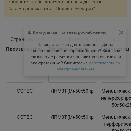
кабинете, чтобы получить полный доступ к
базам данных сайта "Онлайн Электрик".
Консультант по электроснабжению
Найдено
366
из
366
записей.
Страница:
1
|
2
|
3
|
4
|
5
|
6
|
7
|
8
|
9
|
10
|
11
|
12
|
13
Начинаете свою деятельность в сфере
Производитель
Тип лотка/канала
Наименован
проектирования электроснабжения? Возникли
сложности с расчетами по электроэнергетике и
электротехнике? Свяжитесь с
репетитором по
электроэнергетике
!
OSTEC
ЛНМЗТ(М)-50x50пр
Металлически
неперфорир
50x50x2
OSTEC
ЛПМЗТ(М)-50x50пр
Металлически
перфориро