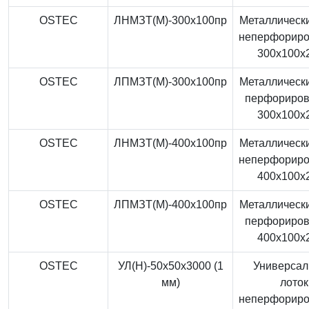
OSTEC
ЛНМЗТ(М)-300x100пр
Металлически
неперфорир
300x100x
OSTEC
ЛПМЗТ(М)-300x100пр
Металлически
перфориро
300x100x
OSTEC
ЛНМЗТ(М)-400x100пр
Металлически
неперфорир
400x100x
OSTEC
ЛПМЗТ(М)-400x100пр
Металлически
перфориро
400x100x
OSTEC
УЛ(Н)-50x50x3000 (1
Универса
мм)
лоток
неперфорир