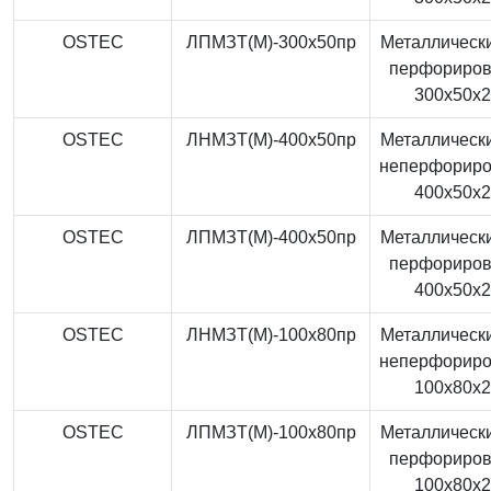
OSTEC
ЛПМЗТ(М)-300x50пр
Металлически
перфориро
300x50x
OSTEC
ЛНМЗТ(М)-400x50пр
Металлически
неперфорир
400x50x
OSTEC
ЛПМЗТ(М)-400x50пр
Металлически
перфориро
400x50x
OSTEC
ЛНМЗТ(М)-100x80пр
Металлически
неперфорир
100x80x
OSTEC
ЛПМЗТ(М)-100x80пр
Металлически
перфориро
100x80x