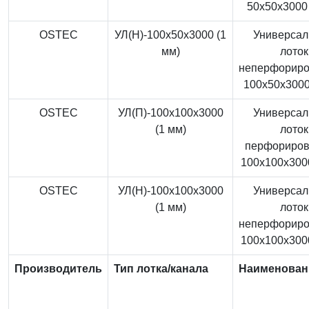
50x50x3000 
OSTEC
УЛ(Н)-100x50x3000 (1
Универса
мм)
лоток
неперфорир
100x50x3000
OSTEC
УЛ(П)-100x100x3000
Универса
(1 мм)
лоток
перфориро
100x100x3000
OSTEC
УЛ(Н)-100x100x3000
Универса
(1 мм)
лоток
неперфорир
100x100x3000
Производитель
Тип лотка/канала
Наименован