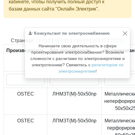
кабинете, чтобы получить полный доступ к
базам данных сайта "Онлайн Электрик".
Консультант по электроснабжению
Найдено
366
из
366
записей.
Страница:
1
|
2
|
3
|
4
|
5
|
6
|
7
|
8
|
9
|
10
|
11
|
12
|
13
Начинаете свою деятельность в сфере
Производитель
Тип лотка/канала
Наименован
проектирования электроснабжения? Возникли
сложности с расчетами по электроэнергетике и
электротехнике? Свяжитесь с
репетитором по
электроэнергетике
!
OSTEC
ЛНМЗТ(М)-50x50пр
Металлически
неперфорир
50x50x2
OSTEC
ЛПМЗТ(М)-50x50пр
Металлически
перфориро