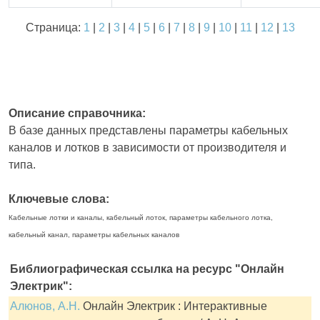
Страница:
1
|
2
|
3
|
4
|
5
|
6
|
7
|
8
|
9
|
10
|
11
|
12
|
13
Описание справочника:
В базе данных представлены параметры кабельных
каналов и лотков в зависимости от производителя и
типа.
Ключевые слова:
Кабельные лотки и каналы, кабельный лоток, параметры кабельного лотка,
кабельный канал, параметры кабельных каналов
Библиографическая ссылка на ресурс "Онлайн
Электрик":
Алюнов, А.Н.
Онлайн Электрик : Интерактивные