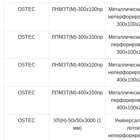
OSTEC
ЛНМЗТ(М)-300x100пр
Металлически
неперфорир
300x100x
OSTEC
ЛПМЗТ(М)-300x100пр
Металлически
перфориро
300x100x
OSTEC
ЛНМЗТ(М)-400x100пр
Металлически
неперфорир
400x100x
OSTEC
ЛПМЗТ(М)-400x100пр
Металлически
перфориро
400x100x
OSTEC
УЛ(Н)-50x50x3000 (1
Универса
мм)
лоток
неперфорир