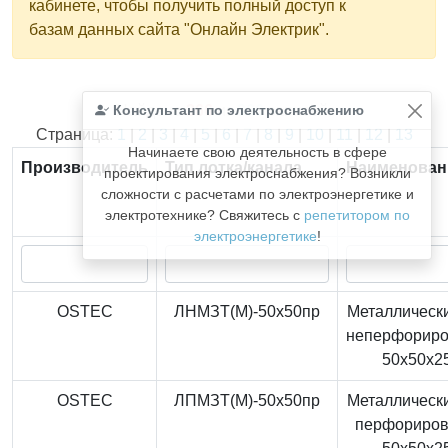
кабинете, чтобы получить полный доступ к
базам данных сайта "Онлайн Электрик".
Консультант по электроснабжению
Найдено
366
из
366
записей.
Страница:
1
|
2
|
3
|
4
|
5
|
6
|
7
|
8
|
9
|
10
|
11
|
12
|
13
Начинаете свою деятельность в сфере
Производитель
Тип лотка/канала
Наименован
проектирования электроснабжения? Возникли
сложности с расчетами по электроэнергетике и
электротехнике? Свяжитесь с
репетитором по
электроэнергетике
!
OSTEC
ЛНМЗТ(М)-50x50пр
Металлически
неперфорир
50x50x2
OSTEC
ЛПМЗТ(М)-50x50пр
Металлически
перфориро