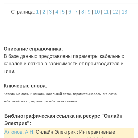
Страница:
1
|
2
|
3
|
4
|
5
|
6
|
7
|
8
|
9
|
10
|
11
|
12
|
13
Описание справочника:
В базе данных представлены параметры кабельных
каналов и лотков в зависимости от производителя и
типа.
Ключевые слова:
Кабельные лотки и каналы, кабельный лоток, параметры кабельного лотка,
кабельный канал, параметры кабельных каналов
Библиографическая ссылка на ресурс "Онлайн
Электрик":
Алюнов, А.Н.
Онлайн Электрик : Интерактивные