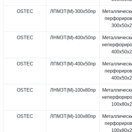
OSTEC
ЛПМЗТ(М)-300x50пр
Металлически
перфориро
300x50x
OSTEC
ЛНМЗТ(М)-400x50пр
Металлически
неперфорир
400x50x
OSTEC
ЛПМЗТ(М)-400x50пр
Металлически
перфориро
400x50x
OSTEC
ЛНМЗТ(М)-100x80пр
Металлически
неперфорир
100x80x
OSTEC
ЛПМЗТ(М)-100x80пр
Металлически
перфориро
100x80x