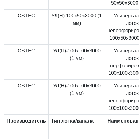
50x50x3000 
OSTEC
УЛ(Н)-100x50x3000 (1
Универса
мм)
лоток
неперфорир
100x50x3000
OSTEC
УЛ(П)-100x100x3000
Универса
(1 мм)
лоток
перфориро
100x100x3000
OSTEC
УЛ(Н)-100x100x3000
Универса
(1 мм)
лоток
неперфорир
100x100x3000
Производитель
Тип лотка/канала
Наименован