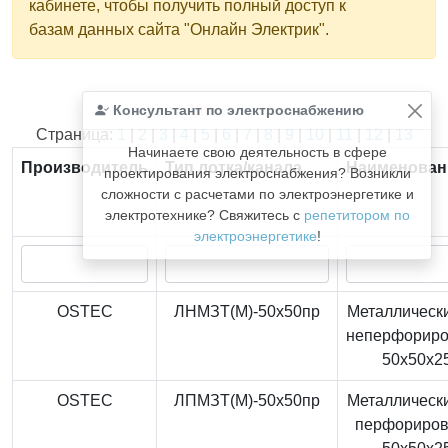
кабинете, чтобы получить полный доступ к
базам данных сайта "Онлайн Электрик".
Консультант по электроснабжению
Найдено
366
из
366
записей.
Страница:
1
|
2
|
3
|
4
|
5
|
6
|
7
|
8
|
9
|
10
|
11
|
12
|
13
Начинаете свою деятельность в сфере
Производитель
Тип лотка/канала
Наименован
проектирования электроснабжения? Возникли
сложности с расчетами по электроэнергетике и
электротехнике? Свяжитесь с
репетитором по
электроэнергетике
!
OSTEC
ЛНМЗТ(М)-50x50пр
Металлически
неперфорир
50x50x2
OSTEC
ЛПМЗТ(М)-50x50пр
Металлически
перфориро