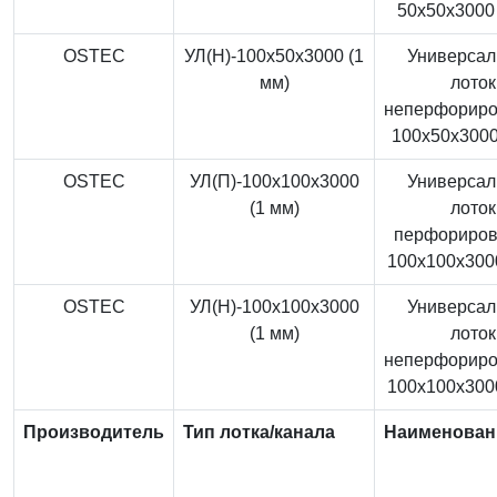
50x50x3000 
OSTEC
УЛ(Н)-100x50x3000 (1
Универса
мм)
лоток
неперфорир
100x50x3000
OSTEC
УЛ(П)-100x100x3000
Универса
(1 мм)
лоток
перфориро
100x100x3000
OSTEC
УЛ(Н)-100x100x3000
Универса
(1 мм)
лоток
неперфорир
100x100x3000
Производитель
Тип лотка/канала
Наименован