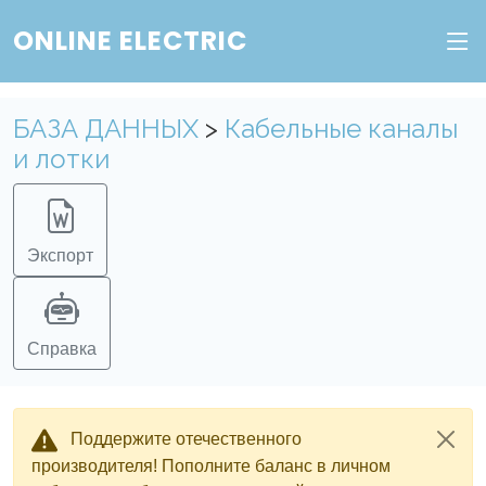
ONLINE ELECTRIC
Веб-сервис "Онлайн Электрик"
Пополните баланс в личном кабинете, чтобы
БАЗА ДАННЫХ
>
Кабельные каналы
получить доступ ко всем сервисам "Онлайн
и лотки
Электрик" без ограничений.
Ок
Войти в систему
Регистрация
Экспорт
Справка
Поддержите отечественного
производителя! Пополните баланс в личном