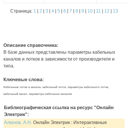
Страница:
1
|
2
|
3
|
4
|
5
|
6
|
7
|
8
|
9
|
10
|
11
|
12
|
13
Описание справочника:
В базе данных представлены параметры кабельных
каналов и лотков в зависимости от производителя и
типа.
Ключевые слова:
Кабельные лотки и каналы, кабельный лоток, параметры кабельного лотка,
кабельный канал, параметры кабельных каналов
Библиографическая ссылка на ресурс "Онлайн
Электрик":
Алюнов, А.Н.
Онлайн Электрик : Интерактивные