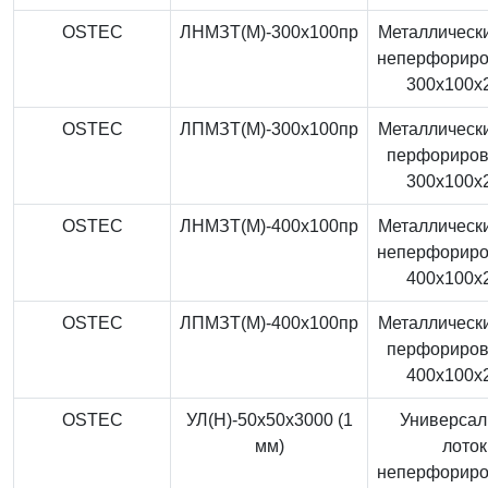
OSTEC
ЛНМЗТ(М)-300x100пр
Металлически
неперфорир
300x100x
OSTEC
ЛПМЗТ(М)-300x100пр
Металлически
перфориро
300x100x
OSTEC
ЛНМЗТ(М)-400x100пр
Металлически
неперфорир
400x100x
OSTEC
ЛПМЗТ(М)-400x100пр
Металлически
перфориро
400x100x
OSTEC
УЛ(Н)-50x50x3000 (1
Универса
мм)
лоток
неперфорир