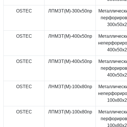
OSTEC
ЛПМЗТ(М)-300x50пр
Металлически
перфориро
300x50x
OSTEC
ЛНМЗТ(М)-400x50пр
Металлически
неперфорир
400x50x
OSTEC
ЛПМЗТ(М)-400x50пр
Металлически
перфориро
400x50x
OSTEC
ЛНМЗТ(М)-100x80пр
Металлически
неперфорир
100x80x
OSTEC
ЛПМЗТ(М)-100x80пр
Металлически
перфориро
100x80x