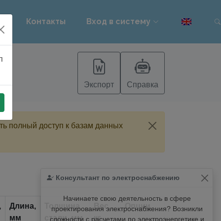
PT
Контакты
Вход в систему
п
Экспорт
Справка
ть полный доступ к базам данных
Консультант по электроснабжению
Начинаете свою деятельность в сфере
,
Длина,
Толщина
Вес,
Опции
проектирования электроснабжения? Возникли
мм
стали, мм
кг
сложности с расчетами по электроэнергетике и