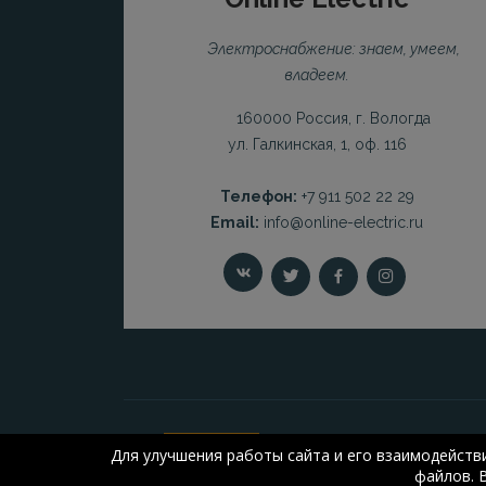
Электроснабжение: знаем, умеем,
владеем.
160000 Россия, г. Вологда
ул. Галкинская, 1, оф. 116
Телефон:
+7 911 502 22 29
Email:
info@online-electric.ru
Для улучшения работы сайта и его взаимодейств
файлов. 