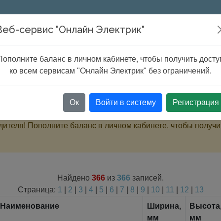
Онлайн расчеты
Сервисы
ChatG
Веб-сервис "Онлайн Электрик"
Пополните баланс в личном кабинете, чтобы получить досту
каналы и лотки
ко всем сервисам "Онлайн Электрик" без ограничений.
Ок
Войти в систему
Регистрация
ителя! Пополните баланс в личном кабинете, чтобы получи
Найдено
366
из
366
записей.
Страница:
1
|
2
|
3
|
4
|
5
|
6
|
7
|
8
|
9
|
10
|
11
|
12
|
13
Наименование
Ширина,
Высота
мм
мм