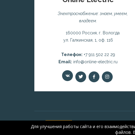
Электроснабжение: знаем, умеем,
владеем.
160000 Россия, г. Вологда
ул. Галкинская, 1, оф. 116
Телефон:
+7 911 502 22 29
Email:
info@online-electric.ru
Для улучшения работы сайта и его взаимодейств
файлов. 