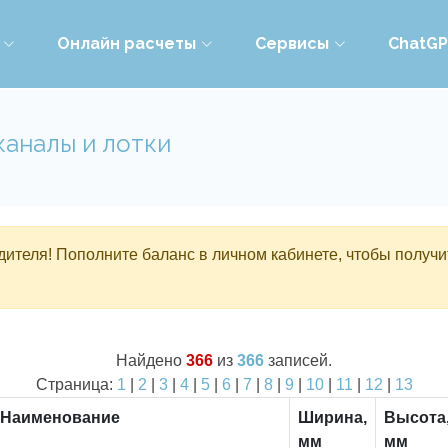
Онлайн расчеты
Сервисы
ChatG
каналы и лотки
ителя! Пополните баланс в личном кабинете, чтобы получи
Найдено
366
из
366
записей.
Страница:
1
|
2
|
3
|
4
|
5
|
6
|
7
|
8
|
9
|
10
|
11
|
12
|
13
Наименование
Ширина,
Высота
мм
мм