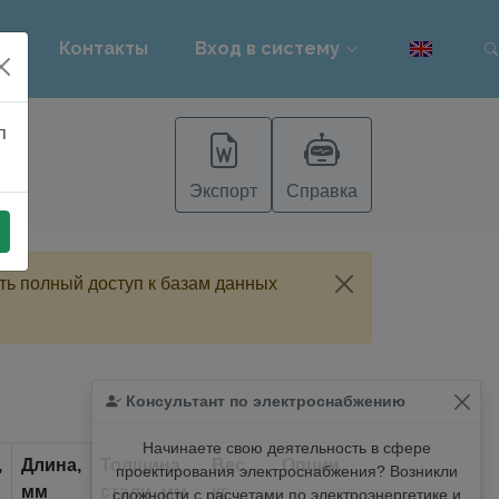
PT
Контакты
Вход в систему
п
Экспорт
Справка
ть полный доступ к базам данных
Консультант по электроснабжению
Начинаете свою деятельность в сфере
,
Длина,
Толщина
Вес,
Опции
проектирования электроснабжения? Возникли
мм
стали, мм
кг
сложности с расчетами по электроэнергетике и