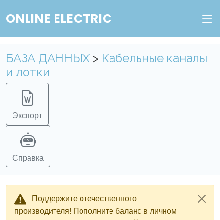
Веб-сервис "Онлайн Электрик"
ONLINE ELECTRIC
Пополните баланс в личном кабинете, чтобы
получить доступ ко всем сервисам "Онлайн
БАЗА ДАННЫХ
>
Кабельные каналы
Электрик" без ограничений.
и лотки
Ок
Войти в систему
Регистрация
Экспорт
Справка
Поддержите отечественного
производителя! Пополните баланс в личном