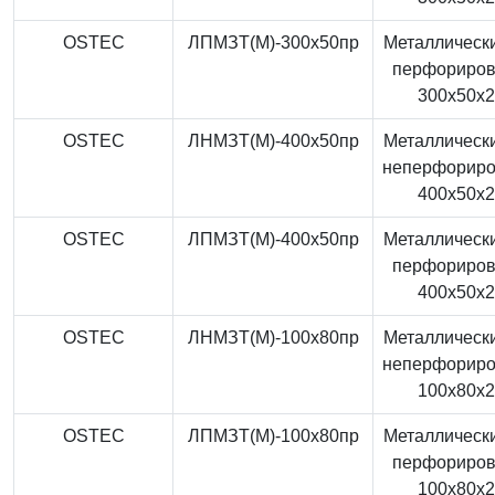
OSTEC
ЛПМЗТ(М)-300x50пр
Металлически
перфориро
300x50x
OSTEC
ЛНМЗТ(М)-400x50пр
Металлически
неперфорир
400x50x
OSTEC
ЛПМЗТ(М)-400x50пр
Металлически
перфориро
400x50x
OSTEC
ЛНМЗТ(М)-100x80пр
Металлически
неперфорир
100x80x
OSTEC
ЛПМЗТ(М)-100x80пр
Металлически
перфориро
100x80x