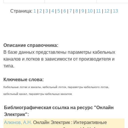
Страница:
1
|
2
|
3
|
4
|
5
|
6
|
7
|
8
|
9
|
10
|
11
|
12
|
13
Описание справочника:
В базе данных представлены параметры кабельных
каналов и лотков в зависимости от производителя и
типа.
Ключевые слова:
Кабельные лотки и каналы, кабельный лоток, параметры кабельного лотка,
кабельный канал, параметры кабельных каналов
Библиографическая ссылка на ресурс "Онлайн
Электрик":
Алюнов, А.Н.
Онлайн Электрик : Интерактивные