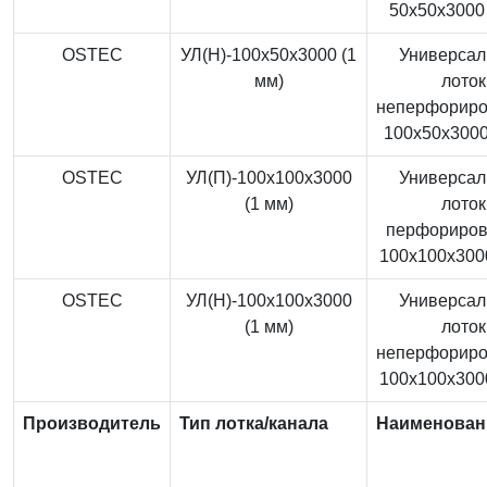
50x50x3000 
OSTEC
УЛ(Н)-100x50x3000 (1
Универса
мм)
лоток
неперфорир
100x50x3000
OSTEC
УЛ(П)-100x100x3000
Универса
(1 мм)
лоток
перфориро
100x100x3000
OSTEC
УЛ(Н)-100x100x3000
Универса
(1 мм)
лоток
неперфорир
100x100x3000
Производитель
Тип лотка/канала
Наименован