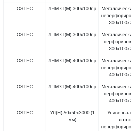
OSTEC
ЛНМЗТ(М)-300x100пр
Металлически
неперфорир
300x100x
OSTEC
ЛПМЗТ(М)-300x100пр
Металлически
перфориро
300x100x
OSTEC
ЛНМЗТ(М)-400x100пр
Металлически
неперфорир
400x100x
OSTEC
ЛПМЗТ(М)-400x100пр
Металлически
перфориро
400x100x
OSTEC
УЛ(Н)-50x50x3000 (1
Универса
мм)
лоток
неперфорир