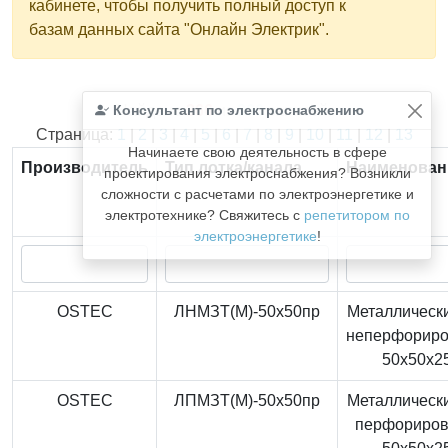
кабинете, чтобы получить полный доступ к
базам данных сайта "Онлайн Электрик".
Консультант по электроснабжению
Найдено
366
из
366
записей.
Страница:
1
|
2
|
3
|
4
|
5
|
6
|
7
|
8
|
9
|
10
|
11
|
12
|
13
Начинаете свою деятельность в сфере
Производитель
Тип лотка/канала
Наименован
проектирования электроснабжения? Возникли
сложности с расчетами по электроэнергетике и
электротехнике? Свяжитесь с
репетитором по
электроэнергетике
!
OSTEC
ЛНМЗТ(М)-50x50пр
Металлически
неперфорир
50x50x2
OSTEC
ЛПМЗТ(М)-50x50пр
Металлически
перфориро