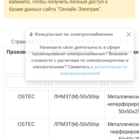
кабинете, чтобы получить полный доступ к
базам данных сайта "Онлайн Электрик".
Консультант по электроснабжению
Найдено
366
из
366
записей.
Страница:
1
|
2
|
3
|
4
|
5
|
6
|
7
|
8
|
9
|
10
|
11
|
12
|
13
Начинаете свою деятельность в сфере
Производитель
Тип лотка/канала
Наименован
проектирования электроснабжения? Возникли
сложности с расчетами по электроэнергетике и
электротехнике? Свяжитесь с
репетитором по
электроэнергетике
!
OSTEC
ЛНМЗТ(М)-50x50пр
Металлически
неперфорир
50x50x2
OSTEC
ЛПМЗТ(М)-50x50пр
Металлически
перфориро