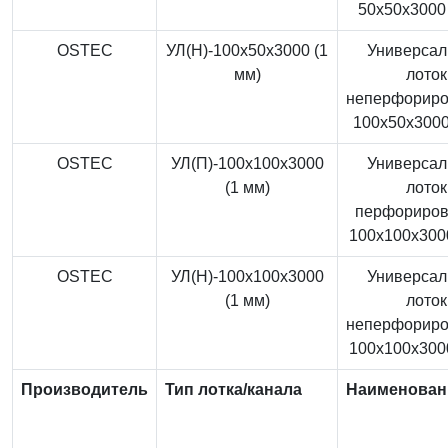
50x50x3000 
OSTEC
УЛ(Н)-100x50x3000 (1
Универса
мм)
лоток
неперфорир
100x50x3000
OSTEC
УЛ(П)-100x100x3000
Универса
(1 мм)
лоток
перфориро
100x100x3000
OSTEC
УЛ(Н)-100x100x3000
Универса
(1 мм)
лоток
неперфорир
100x100x3000
Производитель
Тип лотка/канала
Наименован