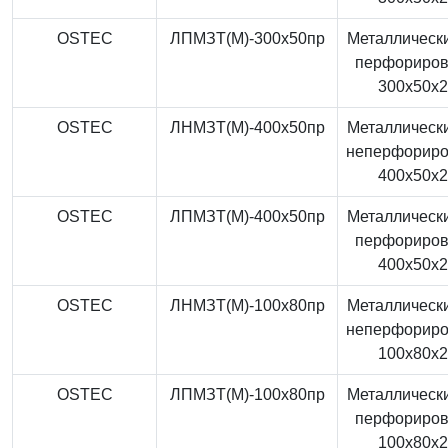
OSTEC
ЛПМЗТ(М)-300x50пр
Металлически
перфориро
300x50x
OSTEC
ЛНМЗТ(М)-400x50пр
Металлически
неперфорир
400x50x
OSTEC
ЛПМЗТ(М)-400x50пр
Металлически
перфориро
400x50x
OSTEC
ЛНМЗТ(М)-100x80пр
Металлически
неперфорир
100x80x
OSTEC
ЛПМЗТ(М)-100x80пр
Металлически
перфориро
100x80x