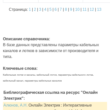
Страница:
1
|
2
|
3
|
4
|
5
|
6
|
7
|
8
|
9
|
10
|
11
|
12
|
13
Описание справочника:
В базе данных представлены параметры кабельных
каналов и лотков в зависимости от производителя и
типа.
Ключевые слова:
Кабельные лотки и каналы, кабельный лоток, параметры кабельного лотка,
кабельный канал, параметры кабельных каналов
Библиографическая ссылка на ресурс "Онлайн
Электрик":
Алюнов, А.Н.
Онлайн Электрик : Интерактивные