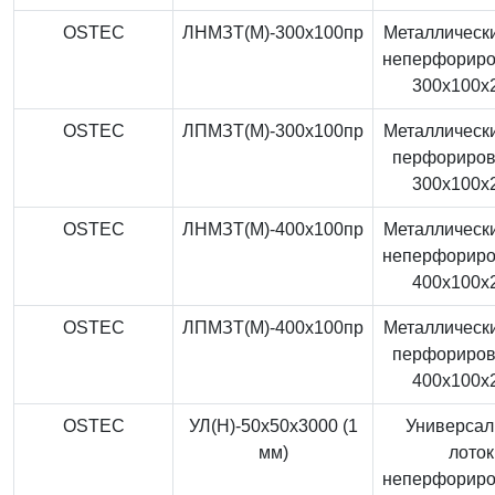
OSTEC
ЛНМЗТ(М)-300x100пр
Металлически
неперфорир
300x100x
OSTEC
ЛПМЗТ(М)-300x100пр
Металлически
перфориро
300x100x
OSTEC
ЛНМЗТ(М)-400x100пр
Металлически
неперфорир
400x100x
OSTEC
ЛПМЗТ(М)-400x100пр
Металлически
перфориро
400x100x
OSTEC
УЛ(Н)-50x50x3000 (1
Универса
мм)
лоток
неперфорир